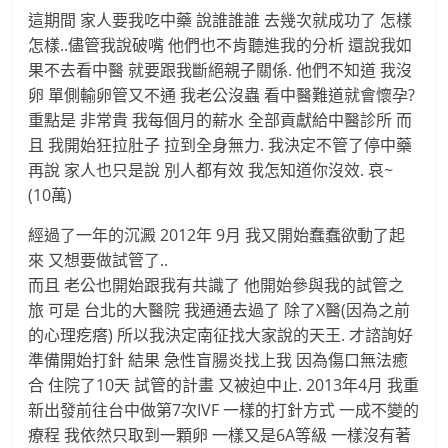
這期間 家人要我吃中藥 說誰誰誰 去幾次就成功了 怎樣
怎樣..儘管我說破嘴 他們也不肯聽進我的分析 還說我如
果不去看中醫 就要跟我斷絕親子關係. 他們不知道 我沒
卵 單側輸卵管又不通 我老公沒蟲 看中醫難道就會懷孕?
重點是 非常貴 我每個月的薪水 全部貢獻給中醫診所 而
且 我開始狂拉肚子 拉到全身無力. 我決定不管了停中藥
再說 家人也只是說 別人都有效 我怎知道你沒效. 哀~
(10萬)
經過了一年的沉澱 2012年 9月 我又開始蠢蠢欲動了起
來 又想要做試管了..
而且 老公也開始跟我有共識了 他開始參與我的試管之
旅 可是 台北的大醫院 我通通去過了 除了X醫(因為之前
的心理疙瘩) 所以我決定南征找大家說的天王. 才諮詢好
準備開始打針 結果 急性盲腸炎找上我 因為傷口無法癒
合 住院了10天 試管的計畫 又被迫中止. 2013年4月 我重
新出發前往台中做第7次IVF 一樣的打針方式 一成不變的
療程 我依然只取到一顆卵 一樣又是6A等級 一樣沒有著