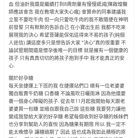
血 但油針我還是繼續打到8周劑量有慢慢遞減(陳啟煌醫
師應該會念 我在教壞大家失心瘋) 會算命的同事建議我
立誓不要吃牛肉 但一向只愛吃牛肉的我不敢隨便在神明
前發誓 只有默默的告訴自己 在小寶出生前 我都不吃來
展現我的決心 希望菩薩能保佑這得來不易的孩子(純個
人迷信) 講這麼多只是想告訴大家 “決心”真的很重要 不
論試管期間還是懷孕後唯一的目標 就是擁有一個健康的
孩子 只有真真切切的將孩子抱到手中 我才能真正的安
心.
關於好孕糖
每天坐捷運上下班的我 在捷運站們口 總有一位老婆婆
獨自販賣牛奶糖 口香糖 不論風吹日曬雨淋 因為他還要
養一個身心障礙的孩子. 從去年11月起我開始每天跟老
婆婆買一包糖 並暗自跟我自己說 這些糖 我要努力讓他
變成我發給大家的好孕糖 希望每個收到好孕糖的姊妹們
也分享到幫助人的喜悅 因為糖果有期限 所以 我一定不
能太晚懷孕 讓糖過期了 因此 這也成為我如此積極的原