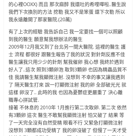
的心裡OOXX) 而且 那次麻醉 我還吐的希哩嘩啦..醫生說
我們下次換別的方法 挖勒 我又不是笨蛋 還下次勒 所以
我永遠離開了那家醫院.(20萬)
有了上次的經驗 我告訴自己 我一定要找一個可以照顧
到我的醫生 願意幫我想辦法的醫生
2009年12月我又到了台北另一間大醫院. 這裡的醫生 護
士 流程 都很好 跟醫生報告了我的狀況 對針劑反應不佳
醫生讓我只用少少的針劑 幫我催卵 我心想 我終於遇到
好人了..這次 照到3顆卵泡 取到3顆卵 也因為精蟲品質不
佳 我請醫生幫我顯微注射. 沒想到 不幸的事又讓我遇到
了 隔天醫生打來 說一打顯微注射 我的卵 全部破光光 就
這樣 卵沒了.. 此時的我 也因為憂鬱症更嚴重了 決心離
職專心拼試管.
接著 不休息的 2010年 1月進行第二次取卵. 第二次 依然
有3顆卵 這次 醫生不敢幫我顯微注射 怕又破了 結果 等
了一天完全沒有自然受精 眼看不行 又緊急打顯微注射
沒想到 3顆都成功受精了 我的卵沒破了 但慢了一天才受