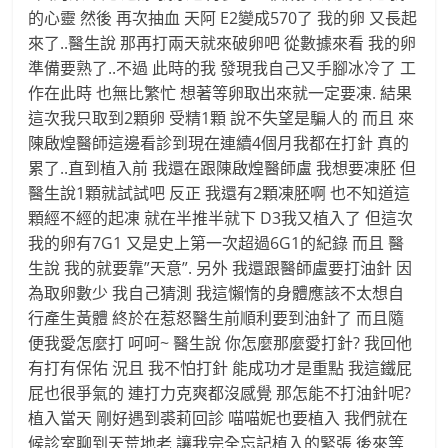
的心靈 然後 再次抽血 天阿 E2變成570了 我的卵 又長起
來了..醫生說 那再打兩天就來破卵吧 從數據來看 我的卵
準備要熟了..不過 此時的我 發現我自己又手腳冰冷了 工
作在此時 也無比繁忙 想著等卵取出來就一定要凍. 結果
這次我只取到2顆卵 受精1顆 說不失望是騙人的 而且 來
陳啟煌醫師這邊看診到現在連續4個月我都在打針 真的
累了..直到植入前 我還在跟陳啟煌醫師盧 我想要凍胚 但
醫生說1顆就試試吧 反正 我還有2顆凍胚啊 也不知道這
顆經不經的起凍 就在半推半就下 D3我又植入了 但這次
我的卵有7G1 又是史上第一次超過6G1的紀錄 而且 醫
生說 我的就要靠”天意”. 另外 我還跟醫師盧要打油針 因
為取卵數少 我自己猜測 我這懶惰的身體應該不太想自
行產生黃體 終於在惹怒醫生前順利要到油針了 而且隨
便我愛怎麼打 呵呵~ 醫生說 你怎麼那麼愛打針? 我回他
有打有保佑 況且 我不怕打針 能成功才是重點 我這鐵屁
屁也很爭氣的 連打力克爽都沒感覺 那怎能不打油針呢?
植入當天 剛好遇到裘莉回診 喵喵妮也要植入 我們就在
候診室聊到天荒地老 讓我完全忘記植入的緊張 後來等