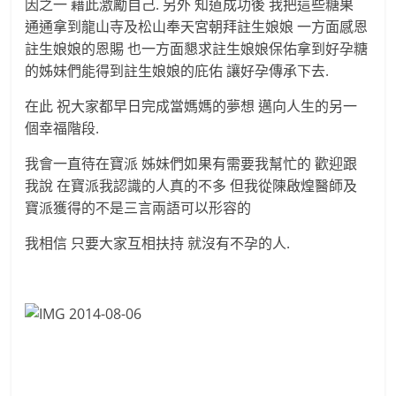
因之一 藉此激勵自己. 另外 知道成功後 我把這些糖果
通通拿到龍山寺及松山奉天宮朝拜註生娘娘 一方面感恩
註生娘娘的恩賜 也一方面懇求註生娘娘保佑拿到好孕糖
的姊妹們能得到註生娘娘的庇佑 讓好孕傳承下去.
在此 祝大家都早日完成當媽媽的夢想 邁向人生的另一
個幸福階段.
我會一直待在寶派 姊妹們如果有需要我幫忙的 歡迎跟
我說 在寶派我認識的人真的不多 但我從陳啟煌醫師及
寶派獲得的不是三言兩語可以形容的
我相信 只要大家互相扶持 就沒有不孕的人.