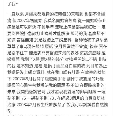
了我~
一直以來 月經來都規律的按時每30天報到 也都不會經
痛 但2007年初開始 我莫名開始會經痛 從一開始吃個止
痛藥還可以解決 不到半年 連吃止痛藥都讓我狂吐 一定
要到醫院掛急診打止痛針才能解決 那時的我 甚麼都不
知道 盲懂無知 於是我踏上了婦產科…醫師給我了避孕藥
草草了事..(現在想想 廢話 沒月經當然不會痛) 後來 實在
是忍不住了 開始詢問有醫療背景的表姊 這該怎麼辦 經
過推薦 我到了X醫(跟X醫的緣分 從這裡開始…不過 此時
的我 還不知道 是福 是禍..).而網路白癡的我 到目前為止
我還是沒上網查資料..就在我自認有計畫 有效率的狀態
下 2007年9月我開了腹腔鏡手術 割掉了我雙邊的巧囊
還很開心醫生替我解決我的問題 殊不知 在即將來到的
未來 我開始做試管時 我才發現我雙邊的卵巢組織 一邊
剩不到1/5 一邊剩不到1/3 . 在經過3個月的自費柳培林
治療 2008年2月醫生終於解禁了 說我可以試試看自然懷
孕