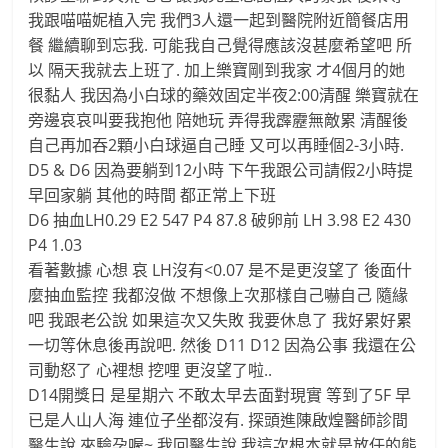
我跟喵喵妮植入完 我們3人還一起到醫院附近簡餐店用
餐 繼續聊到忘我. 可能我自己覺得應該沒甚麼希望吧 所
以 隔天我就去上班了. 加上樂寶剛到我家 才4個月的她
很黏人 我因為小白球的藥效固定半夜2:00清醒 樂寶就在
旁邊哀哀叫要我抱他 陪她玩 弄得我霹靂無敵累 清醒後
自己再加吞2顆小白球逼自己睡 又可以再睡個2-3小時.
D5 & D6 因為要躺到12小時 下午我跟公司請假2小時提
早回家躺 其他的時間 都正常上下班
D6 抽血LH0.29 E2 547 P4 87.8 破卵前 LH 3.98 E2 430
P4 1.03
看著數據 心想 哀 LH沒有<0.07 是不是更沒望了 後面什
麼抽血監控 我都沒做 不想像上次那樣自己嚇自己 隨緣
吧 我跟老公說 如果這次又失敗 我要休息了 我好累好累
一切等休息後再說吧. 然後 D11 D12 因為公事 我還在公
司動怒了 心裡想 挖哩 更沒望了啦..
D14開獎日 是星期六 不敢太早去面對現實 等到了5F 早
已是人山人海 連位子坐都沒有. 探頭進陳啟煌醫師診間
醫生說 來驗孕喔~ 我回醫生說 我這次根本就是放任的態