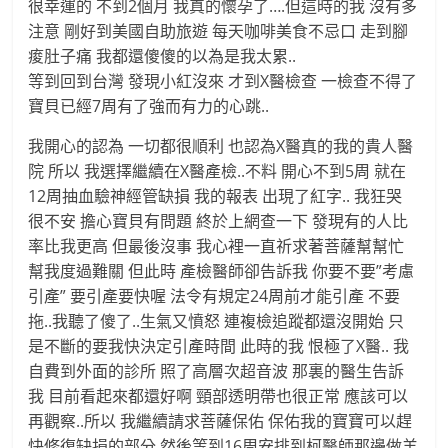
很幸運的 不到2個月 我真的懷孕了….但這時的我 沒有多
注意 剛好到美國自助旅遊 每天咖啡美食不忌口 走到腳
痠肚子痛 我都還傻傻的以為是我太累..
等到回到台灣 發現小紅沒來 才到X醫檢查 一檢查不得了
寶貝已經7周有了強而有力的心跳..
我開心的認為 一切都很順利 也認為X醫真的我的貴人醫
院 所以 我選擇繼續在X醫產檢..不料 開心不到5周 就在
12周抽血驗神經管缺損 我的報表 出現了紅字.. 我狂哭
很不安 擔心寶貝有問題 終於上網查一下 發現有的人比
率比我更高 但最後沒事 我心裡一直祈求著菩薩幫幫忙
幫我度過難關 但此時 產檢醫師卻告訴我 你要不要”考慮
引產” 要引產要快喔 法令有規定24周前才能引產 不要
拖..我聽了傻了..生氣又憤怒 連複檢追蹤都還沒開始 只
是不斷的要我快決定引產時間 此時的我 恨極了X醫.. 我
自費到外面的診所 照了高層次超音波 那裏的醫生告訴
我 目前看起來都還好啊 頸部透明帶也很正常 應該可以
再觀察..所以 我繼續請求菩薩保佑 保佑我的寶寶可以趕
快修復缺損的部分 然後等到16周安排到柯醫師那邊做羊