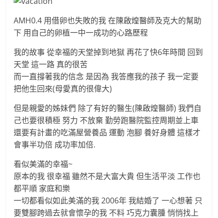
AMH0.4 用借卵也失敗的我 在陳啟煌醫師及克大的幫助
下 用自己的卵植一中一成功的心路歷程
我的故事 從幸福的天堂掉到地獄 再花了快6年時間 回到
天堂 這一路 真的很苦
而一直撐著我的信念 是因為 我答應我的孩子 我一定要
把他生回來(母愛真的很偉大)
但是親愛的姊妹們 除了有好的醫生(陳啟煌醫師) 我們自
己也要很積極 努力 不放棄 勤勞跑醫院監控周期並上車
還要有計畫的吃滿屋營養品 運動 泡腳 養好身體 這樣才
會事半功倍 成功率加倍.
看似美滿的幸福~
原本的我 很幸福 雖然不是大富大貴 但生活平淡 工作也
都平順 家庭和樂
一切都看似如此美滿的我 2006年 我結婚了 一心想著 只
要雙腳跨過去就會懷孕的我 不料 巧克力囊腫 悄悄找上