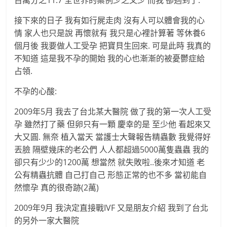
百萬分之11.7 全世界的案例少之又少 而我 卻遇到了.
接下來的日子 我有如行屍走肉 沒有人可以體會我的心
情 家人也只是說 再懷就有 我只是心裡計算著 等休養6
個月後 我要做人工受孕 把寶貝生回來. 可是此時 我真的
不知道 這是我不孕的開始 我的心也漸漸的被憂鬱症給
占領.
不孕的心酸:
2009年5月 我去了台北某大醫院 做了我的第一次人工受
孕 雖然打了藥 但卵只有一顆 慶幸的是 至少他 看起來又
大又圓. 無奈 植入當天 當護士大聲報告精蟲數 我覺得好
丟臉 隔壁幾床的老公們 人人都超過5000萬隻蟲蟲 我的
卻只有少少的1200萬 想當然 就失敗啦..後來才知道 老
公有精蟲抗體 自己打自己 形態正常的也不多 當初能自
然懷孕 真的很奇跡(2萬)
2009年9月 我決定直接戰IVF 又是朋友介紹 我到了台北
的另外一家大醫院