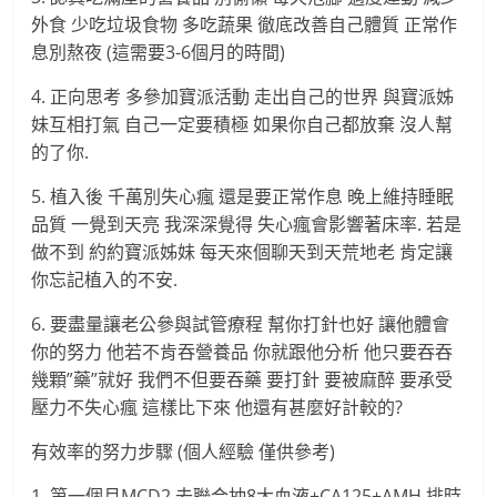
外食 少吃垃圾食物 多吃蔬果 徹底改善自己體質 正常作
息別熬夜 (這需要3-6個月的時間)
4. 正向思考 多參加寶派活動 走出自己的世界 與寶派姊
妹互相打氣 自己一定要積極 如果你自己都放棄 沒人幫
的了你.
5. 植入後 千萬別失心瘋 還是要正常作息 晚上維持睡眠
品質 一覺到天亮 我深深覺得 失心瘋會影響著床率. 若是
做不到 約約寶派姊妹 每天來個聊天到天荒地老 肯定讓
你忘記植入的不安.
6. 要盡量讓老公參與試管療程 幫你打針也好 讓他體會
你的努力 他若不肯吞營養品 你就跟他分析 他只要吞吞
幾顆”藥”就好 我們不但要吞藥 要打針 要被麻醉 要承受
壓力不失心瘋 這樣比下來 他還有甚麼好計較的?
有效率的努力步驟 (個人經驗 僅供參考)
1. 第一個月MCD2 去聯合抽8大血液+CA125+AMH 排時