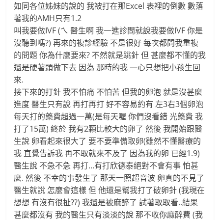
如同各位姊妹的說的 我被打在那Excel 表裡的倒數 數落
著我的AMH只有1.2
叫我要做IVF (ㄟ 醫生啊 我一進診間就說我要做IVF 你是
沒聽到嗎?) 再來的複診經驗 不是很好 每次都問我重複
的問題 你為什麼要來? 不然就是跳針 但 甚麼都不懂的我
還是硬著頭做下去 因為 那時的我 一心只想把小孩生回
來.
接下來的打針 我不怕痛 不怕苦 但我的卵泡 就是沒甚麼
進度 醫生只有說 再打再打 好不容易約有 左3右3個卵泡
每天打的藥費超過一萬(是每天喔 你們沒看錯 光藥費 我
打了15萬) 終於 我有2顆比較大的卵了 然後 我開始跟醫
生說 卵看起來很大了 要不要準備取卵(雖然不懂醫療的
我 直覺告訴我 再不取就來不及了 因為我的卵 已經1.9)
醫生說 不急不急 再打…有打欣德泰絕對不會有事 怕甚
麼. 然後 不幸的事發生了 那天一照超音波 卵真的不見了
醫生就說 怎麼會這樣 但 他還是幫我打了破卵針 (我現在
想想 有沒有很扯??) 我還是被麻醉了 試著取取看..結果
甚麼都沒有 我的醫生只有淡淡的說 那不收你麻醉費 (我