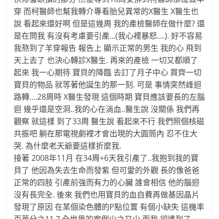
穿 而柯醫師也幫我轉介專看胎兒異常的X醫生 X醫生也
說 看起來還好啊 但是這幾周 我的產檢醫師在做什麼? 還
是在問我 有沒有考慮要引產…(我心裡暴怒….). 好不容易
我熬到了羊穿報告 報告上 顯示正常的男生 我的心 飛到
天上去了 也決心轉診X醫生. 再來的產檢 一切又都順了
起來 我一心期待 寶貝的降臨 去訂了月子中心 買齊一切
寶貝的物品 就等著他誕生的那一刻. 可是 事情突然峰迴
路轉….28周時 X醫生發現 這個時期 寶貝應該要長的左腦
迴 幾乎還是空洞..我的心在淌血..醫生說 沒關係 我們再
觀察 就這樣 到了33周 醫生說 看起來不行 我們照個核磁
共振吧 躺在那電視劇裡才會出現的大圓筒內 忍不住大
哭. 為什麼老天爺要這樣折麼我.
接著 2008年11月 在34周+6天我引產了..我抱到我的寶
貝了 他因為失去生命而發紫 但可愛的外觀 長的像爸爸
正常的四肢 引產前強而有力的心臟 誰會相信 他的腦迴
沒有長完全. 後來 我們也用寶貝的血自費再做基因晶片
發現了原因 在某個染色體的P點位置 有個小缺失 這機率