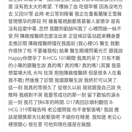
度 沒有抱太大的希望. 下樓抽了血 吃個早餐 因為沒地方
去 又回5F等 此時 老公等到睡著 我正在重看蘭陵王雪舞
發現懷孕的那段 阿 連看電視劇都羨慕著人家懷孕 是有
沒有這麼中毒..忽然 我聽到劉喆叫我了 心裡閃過一絲不
安 阿 陳啟煌醫師怎麼沒出來 正從候診區站起來轉身要
走進診間 陳啟煌醫師擋在我面前 (我心裡OS 醫生 我動
作很快了啦 不要催我啦) 結果 醫生眼裡閃著光芒 跟我說
Happy你懷孕了 B-HCG 101瞬間 我真的呆了 只有不斷
的小聲的跟醫生說 真的嗎? 真的嗎? 真的嗎? (其實 我是
想當場大吼 大叫 狂哭 抱抱陳啟煌醫師 但是很多人在看
我不敢) 然後進了診間 我還跟醫生說 我終於可以哭了.
這一刻 我真的等很久了 從很久以前 我就跟我自己說 失
敗時 我絕對不哭 我要等成功的那一刻 留下歡愉的淚水
這一刻 我花了快6年的時間. D17再回診順利翻倍 B-
HCG 319等報告時 老公還問我 你不會緊張嗎? 我說 應
該是開獎那天比較緊張吧 不過你在睡覺. 我知道 老公心
裡很開心 很在意 可他到現在還是在裝酷.