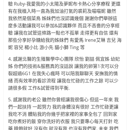
驗 Ruby-我愛我的小太陽及夢妮布卡熱心分享療程 更還
有在我植入時一直為我加油打氣的裘莉及喵喵妮 雖然
我依然是個菜鳥 姊妹們也沒認識幾個 謝謝你們舉辦這
麼多活動讓我可以參加&認識夥伴 而且不吝嗇的分享經
驗 讓我在試管這條路一點也不孤單 走得更有自信 還有
那些分享好孕糖給我的姊妹們 有愛馬 Irene艾琳 吉兒 海
妮 容兒 楊小比 游小先 貓小獅 Ting 等
4. 感謝北醫的生殖醫學中心團隊 欣怡 劉喆 佩宜姊 幼妃
姊 你們的技術&服務真的沒話說 讓我的卵第1次可以分
裂超過6G1 在我失心瘋時 可以陪我聊聊天 安撫我的情
緒 而有效率的看診流程 讓我在忙碌的工作之餘 可以少
請很多假 工作&試管得到平衡.
5. 感謝我的老公 雖然你曾經讓我很傷心 但這一年來 我
們一起扶持 一起努力 我的身體沒有很好 工作忙碌更讓
我吃不消 體貼我的你幾乎把家裡的家事全包了 回到家
吃你煮好的飯 穿你洗好的衣服 我只要專心每天打針 吃
藥 睡飽就好 沒有你 就沒有我 也沒有我們家. 未來 我們