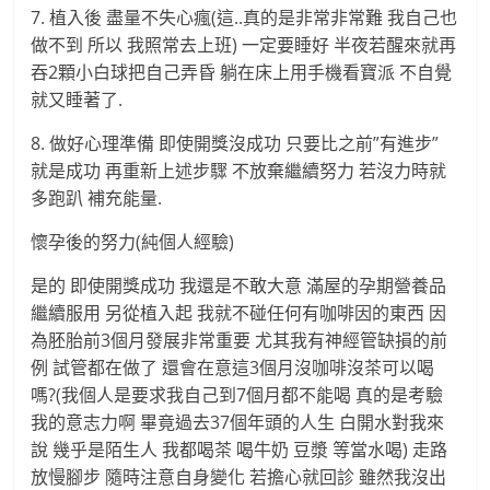
7. 植入後 盡量不失心瘋(這..真的是非常非常難 我自己也
做不到 所以 我照常去上班) 一定要睡好 半夜若醒來就再
吞2顆小白球把自己弄昏 躺在床上用手機看寶派 不自覺
就又睡著了.
8. 做好心理準備 即使開獎沒成功 只要比之前”有進步”
就是成功 再重新上述步驟 不放棄繼續努力 若沒力時就
多跑趴 補充能量.
懷孕後的努力(純個人經驗)
是的 即使開獎成功 我還是不敢大意 滿屋的孕期營養品
繼續服用 另從植入起 我就不碰任何有咖啡因的東西 因
為胚胎前3個月發展非常重要 尤其我有神經管缺損的前
例 試管都在做了 還會在意這3個月沒咖啡沒茶可以喝
嗎?(我個人是要求我自己到7個月都不能喝 真的是考驗
我的意志力啊 畢竟過去37個年頭的人生 白開水對我來
說 幾乎是陌生人 我都喝茶 喝牛奶 豆漿 等當水喝) 走路
放慢腳步 隨時注意自身變化 若擔心就回診 雖然我沒出