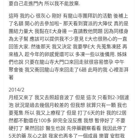
要自己走進門內 所以我不能放棄.
這時 我的心 很灰心 剛好 有龍山寺團拜趴的活動 後補上
了名額 開心的去參加啦~ 那天看到寶派的大陣仗 真的是
團結力量大 我黏在E大身邊 一直請教他問題 因為同樣身
為太子幫 應該可以提供我不少意見 E大也很熱心的一直
回答大家. 然後那天 我又決定 我要學E大 先蒐集凍胚 再
來植入 趁今年的卵感覺還可以 多凍一些以後備用. 姊妹
們也說 只要在龍山寺大門口來回走就很容易懷孕 中午
聚會後 我又衝回龍山寺來回走了6趟 此時的我 心裡澎湃
著
2014/2
月經又來了 我又去照超音波了 但是 這次 只看到2-3個濾
泡 狀況是過去幾個月較差的 但我想 就算只有一顆 我也
要蒐集 所以 我又上療程了 但是 打了6天的針 我的E2居
然都不動還在100多 卵完全沒反應 我想 暫停好了 不要
硬打了 果然回診 醫生也說 先停藥觀察看看 我因此停了
5天的藥 灰心之餘 我家也再多了一個成員 樂寶 安慰我