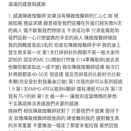
滿滿的感激與感謝
1. 感謝陳啟煌醫師 如果沒有陳啟煌醫師的仁心仁術 視
病如親 精益求精 願意接受我們這種在外面已經失敗N次
的病人 還不斷幫我們想辦法 不求成功率 只求能幫助到
我們這群一心只想當媽的辛苦的病人 陳啟煌醫師總說
我的困難度是前3名的 但是在陳啟煌醫師手中 我的身上
發生很多第一次 第1次打排卵針的周期不是一般大家所
認知的 固定的MC D2開始打然後 D14準備取卵(過去其
他醫院都是如此一成不變) 我在陳啟煌醫師這邊 每次打
針周期都是40-50天 但這樣 我反而卵長的比較好也比較
多顆(完全是針對我量身訂做) 第1次我的卵可以長到超過
1.9 第1次AMH0.4可以取到6顆卵 還有凍胚可以存 第1次
我有7G1的卵 第1次 植一中一 讓我完成當媽媽的夢想.
千言萬語無法表達我們夫妻的感謝.
姊妹們 相信陳啟煌醫師就對了 只要我們不放棄 堅持下
去 就像陳啟煌醫師跟我說的 總會輪到我的 選對醫生真
的非常重要 不要像我一樣走了那麼多冤枉路 慕然回首