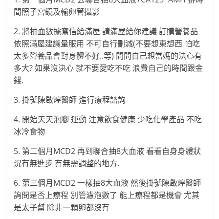
間照子宮鏡及輸卵管攝影
2. 將抽血數據寫信給滿屋 請滿屋給你建議 訂購營養品
依照滿屋建議量服用 不可自行刪減(不要想東想西 怕吃
太多營養品會對身體不好..等) 問問自己想當媽的決心有
多大? 如果沒決心 就不要愛吃不吃 浪費自己的時間跟金
錢.
3. 掛號陳啟煌醫師 進行療程諮詢
4. 開始天天泡腳 運動 注意飲食健康 少吃化學產品 不吃
冰冷食物
5. 第二個月MCD2 再到聯合抽8大血液 看看自身身體狀
況有無進步 有無需調整的地方.
6. 第三個月MCD2 一樣抽8大血液 然後掛號陳啟煌醫師
詢問是否上療程 別管濾泡數了 能上療程都是機會 尤其
是太子幫 除非一顆卵都沒有