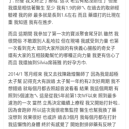
了. 然後 我又終止了療程. 這次 老公有點沒耐性了 但是
我還是相信著醫生 至少 我有1.9的卵ㄟ 在過去的取卵經
驗裡 我的卵 最多就是長到1.6左右 而且 藥還打的比現在
重 我知道 我有在進步.
而且 這期間 我參加了第一次的寶派聚會尾牙趴 雖然 我
很閉俗 不敢跟別人亂哈拉 但在現場 我感受到力量 也第
一次看到克大 如同大家所說的有俠義心腸般的奇女子
還有大家的互相鼓勵幫忙的哪種正向力量 我更有信心了
而且 我還抽到Silvia席薇雅 的好孕方巾.
2014/1 等月經來 我又去找陳啟煌醫師了 因為我是超極
太子幫 記得克大有說過 太子幫一年約有2次好周期 我不
想錯過 就每個月都去照超音波看看 結果 我這個周期 有
照到5個濾泡ㄟ 這是從我5年前第1次IVF以來 照到最多
濾泡的一次 當然 立馬決定繼續上療程 我又開始打針啦..
因為會跑卵 所以這次我很密集監控 醫生也幫我換了藥
沒想到 效果很好 也或許 過去3個月 我每個月都在打針
我這懶惰的身體 終於有感覺了 開始對排卵藥有反映了