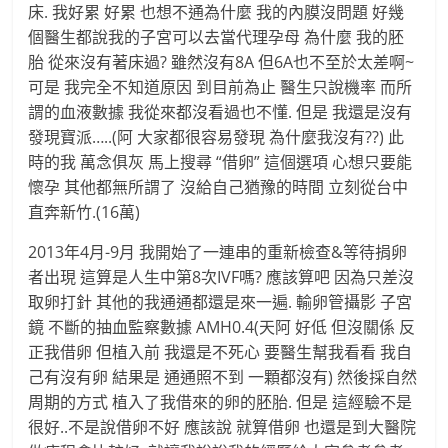
床. 我好累 好累 也想不通為什麼 我的內膜沒問題 好幾
個醫生都說我的子宮可以去當代理孕母 為什麼 我的胚
胎 從來沒有著床過? 雖然沒有8A 但6A也不至於太差啊~
可是 我完全不知道原因 到目前為止 醫生只說機率 而所
謂的血液數據 我從來都沒看過也不懂. 但是 我還是沒有
發現寶派…..(阿 大家都很容易發現 為什麼我沒有??) 此
時的我 萬念俱灰 馬上搜尋 “借卵” 這個選項 心想只要能
懷孕 其他都無所謂了 沒給自己猶豫的時間 立刻從台中
直奔新竹.(16萬)
2013年4月-9月 我開始了一連串的重新檢查&等待捐卵
者出現 這算是人生中第8次IVF嗎? 應該算吧 因為只差沒
取卵打針 其他的我通通都還是來一遍. 輸卵管攝影 子宮
鏡 不斷的抽血監察數據 AMH0.4(天阿 好低 但沒關係 反
正我借卵 但植入前 我還是不死心 要醫生幫我看看 我自
己有沒有卵 結果是 通通照不到 一顆都沒有) 然後採自然
周期的方式 植入了我借來的卵的胚胎. 但是 這經驗不是
很好..不是說借卵不好 應該說 就算借卵 也還是到大醫院