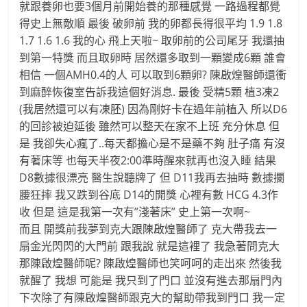
就跟養卵也要3個月前開始養的那種感覺 一路過程都覺
得史上無敵順 最後 破卵前 我的卵都長得很平均 1.9 1.8
1.7 1.6 1.6 我的心 飛上天啦~ 取卵前的公司尾牙 我還抽
到第一特獎 而且取卵時 居然還多取到一顆變成6顆 誰會
相信 一個AMH0.4的人 可以取到6顆卵? 陳啟煌醫師還衝
到麻醉恢復室告訴我這個好消息. 最後 受精5顆 植3凍2
(我居然還可以有凍胚) 因為剛好卡在過年前植入 所以D6
的回診被迫延後 雖然可以整天在家不上班 充分休息 但
是 我卻失心瘋了..每天都擔心是不是藥不夠 肚子痛 有沒
有著床等 也每天半夜2:00準時醒來就再也沒入睡 結果
D8數據很漂亮 醫生說聽牌了 但 D11我再去抽時 數據攔
腰狂摔 我又跌到谷底 D14的開獎 心裡有數 HCG 4.3作
收 但是 這是我第一次有”淺著床” 史上第一次啊~
而且 開獎前我夢到克大跟陳啟煌醫師了 克大帶我去一
扇金光閃閃的大門前 跟我說 就是這裡了 我急著問克大
那陳啟煌醫師呢? 陳啟煌醫師也笑呵呵的走出來 然後我
就醒了 我想 可能是 我只到了門口 並沒有進去那扇門內
下次除了有陳啟煌醫師跟克大的幫助帶我到門口 我一定