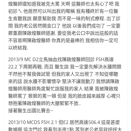
煌醫師還知道我被克大罵 天啊 這醫師也太有心了吧 我
初診ㄟ 他居然可以叫出我的暱稱 我有種終於有一位醫
生肯聽我說 願意幫助我 而不是一味的制式療程. 出了診
間 我的老公居然開金口了 他說 以後我們成功了 一定要
鄭重跟陳啟煌醫師道謝. 要從我老公口中說出這般的話
不容易啊陳啟煌醫師 你真的是最棒的 我相信你一定可
以終結我.
2013/9 MC D2立馬抽血找陳啟煌醫師回診 FSH高達
22.2 下周期再戰. 而且 醫生說 我一定要先解決水腫問題
不然他不幫我做試管 但我的家人又出現了 不知從哪聽
來的話 說水腫不影響懷孕 堅決不讓我動刀 我想請陳啟
煌醫師用醫師角度幫忙說服我的家人 結果 我被陳啟煌
醫師罵了 狠狠的罵一頓 但是 我的臉皮越來越厚 心裡只
想抱著陳啟煌醫師的大腿緊緊不放..
接著醫生出國比賽去~
2013/10 MCD5 FSH 2.1 但E2 居然高達506.4 這是甚麼
數據啊 這次門診 我看到半夜1點 等到老公老早就呼呼大