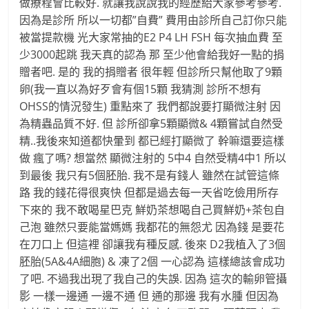
做療程會比較好. 就讓我說說我的經歷給大家參考參考.
因為是診所 所以一切都”自費” 費用由診所自己訂你只能
被當提款機 光大家常抽的E2 P4 LH FSH 每次抽血費 至
少3000起跳 我天真的認為 那 至少他會給我好一點的捐
贈者吧. 是的 我的捐贈者 很年輕 但診所只幫他取了9顆
卵(我一直以為好歹會有個15顆 我猜測 診所不想有
OHSS的情況發生) 重點來了 我們都說要打顯微注射 因
為精蟲品質不好. 但 診所卻拿5顆顯微& 4顆嘗試自然受
精..我後來知道都快暈到 都已經打顯微了 幹嘛還要這樣
做 瘋了嗎? 想當然 顯微注射的 5中4 自然受精4中1 所以
到最後 我只有5個胚胎. 我不是有錢人 雖然在試管這條
路 我的錢花得很爽快 但都是過去每一天省吃儉用所存
下來的 我不敢喝星巴克 鮮奶茶想喝自己買鮮奶+茶包自
己泡 雖然只要能當媽媽 我都花的無怨尤 因為錢 是要花
在刀口上 但這裡 卻讓我有種反感. 後來 D2我植入了3個
胚胎(5A&4A細胞) & 凍了2個 一心認為 這樣總該會成功
了吧. 不過我出現了我自己的失誤. 因為 這次的輸卵管攝
影 一樣一邊通 一邊不通 但 通的那邊 我有水腫 但因為