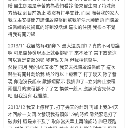
睡 醫生卻還是辛苦的為我們看診 後來醫生開了特殊藥
方給我 到目前為止 我沒有打半支針. 而且 瞞著我的家人
我立馬安排開刀請陳啟煌醫師幫我解決水腫問題 而陳啟
煌醫師的技術真的好到沒話說 這次的住院 我根本不覺
得我有開刀過.
2013/11 我居然有4顆卵ㄟ 最大還長到1.7 真的不可思議
啊 可是醫師發現馬上就要排卵了 來不及了 當下放棄這
可以算是奇蹟的卵 我有點失落 但我相信醫生.
然後 同月 我的MC又來了 我又去找陳啟煌醫師了 這次
醫生有開針劑給我 終於可以上療程了 打了幾天 除了發
現 卵泡沒長起來 數據還顯示 我排卵了…立刻終止療程.
兩個月的療程都不了了之 換做一般人 應該就會先休息
吧 但我沒有 我繼續..
2013/12 我又上療程了. 打了幾天的針劑 再加上我3-4天
才回診一次 再次發現我有顆卵1.9的時候 雖然緊急打了
破卵針 還是來不及了 取卵當天早上再確認時 卵已經跑