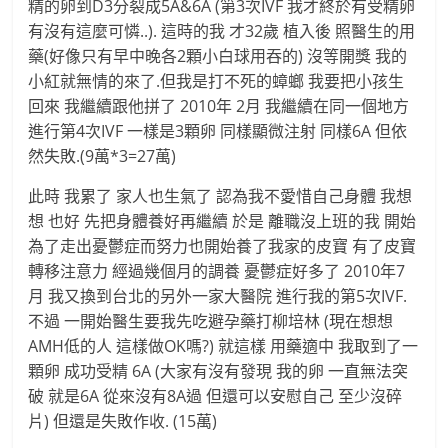
精的卵到D3分裂成5A&6A (第3次IVF 我才終於有受精卵
有沒有這麼可憐..). 這時的我 才32歲 植入後 照醫生的用
藥(好像只有早中晚各2顆小白球用吞的) 沒等開獎 我的
小紅就無情的來了.但我是打不死的蟑螂 我要把小孩生
回來 我繼續跟他拼了 2010年 2月 我繼續在同一個地方
進行第4次IVF 一樣是3顆卵 同樣顯微注射 同樣6A 但依
然失敗.(9萬*3=27萬)
此時 我累了 家人也生氣了 認為我不愛惜自己身體 我想
想 也好 先把身體養好再繼續 於是 離職沒上班的我 開始
為了走出憂鬱症而努力也開始養了我家的皮寶 有了皮寶
轉移注意力 經過幾個月的調養 憂鬱症好多了 2010年7
月 我又換到台北的另外一家大醫院 進行我的第5次IVF.
不過 一開始醫生要我先吃避孕藥打柳培林 (現在想想
AMH低的人 這樣做OK嗎?) 就這樣 用藥適中 我取到了一
顆卵 成功受精 6A (大家有沒有發現 我的卵 一直無法突
破 就是6A 從來沒有8A過 但還可以安慰自己 至少沒碎
片) 但還是失敗作收. (15萬)