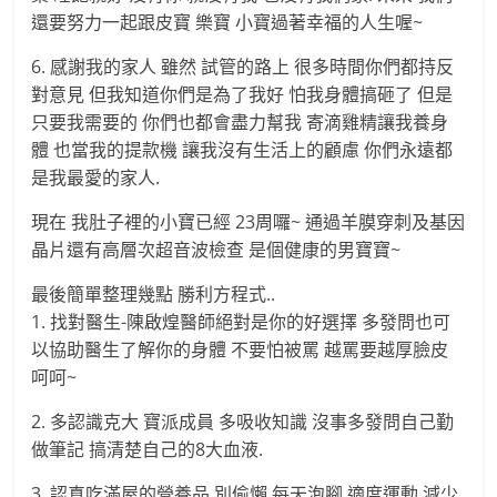
還要努力一起跟皮寶 樂寶 小寶過著幸福的人生喔~
6. 感謝我的家人 雖然 試管的路上 很多時間你們都持反
對意見 但我知道你們是為了我好 怕我身體搞砸了 但是
只要我需要的 你們也都會盡力幫我 寄滴雞精讓我養身
體 也當我的提款機 讓我沒有生活上的顧慮 你們永遠都
是我最愛的家人.
現在 我肚子裡的小寶已經 23周囉~ 通過羊膜穿刺及基因
晶片還有高層次超音波檢查 是個健康的男寶寶~
最後簡單整理幾點 勝利方程式..
1. 找對醫生-陳啟煌醫師絕對是你的好選擇 多發問也可
以協助醫生了解你的身體 不要怕被罵 越罵要越厚臉皮
呵呵~
2. 多認識克大 寶派成員 多吸收知識 沒事多發問自己勤
做筆記 搞清楚自己的8大血液.
3. 認真吃滿屋的營養品 別偷懶 每天泡腳 適度運動 減少