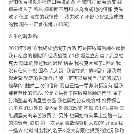
害怕像盲腸炎那樣傷口無法癒合 不敢開刀 硬著頭皮 我
還是植入了 所以 連想都不用想 以為會成功的借卵 我失
敗了 但是 現在的我很慶幸 我失敗了 不然心智還沒成熟
的我 現在一定會後悔.. (40萬)
人生的轉淚點:
2013年9月18 我終於發現了寶派 可是陳啟煌醫師在那個
我有疙瘩的醫院耶 但我猶豫了1秒 還是立刻寫了訊息給
克大 簡單的敘述我的過程 結果 我被克大罵了..但是 我
沒有任何不悅 因為 克大說 “我會懷的” 這4個字 讓我燃
起希望 堅定的告訴自己 我一定可以靠我自己的卵成功
懷孕的. 雖然上次的借卵 我自己連一顆卵泡都沒有 但我
卻有無比的信心. 於是立馬掛了陳啟煌醫師的門診 除了
訂滿整套的滿屋營養品 我也開始訂有機食材 打算逼自
己多煮 減少外食 從內到外徹底改變 不然 食材很貴啊 怎
能讓農夫的辛苦浪費了. 另外 也開始每天早上空腹一包
的滴雞精. 終於 第一次見到陳啟煌醫師人真的很nice 我
一進去 他就叫出我的名子&克大有跟他講我的狀況 陳啟