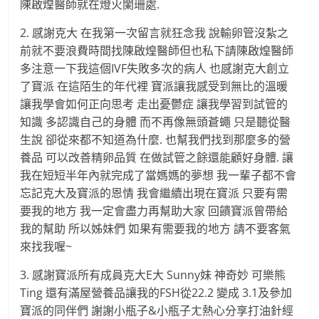
陳啟煌醫師就在燈火闌珊處.
2. 感謝克大 在我第一次留言就狂念我 說輸卵管沒紮之
前就不要浪費時間找陳啟煌醫師但也私下請陳啟煌醫師
多注意一下我這個IVF失敗多次的病人 也感謝克大創立
了寶派 在這陌生的年代裡 寶派讓我感受到無比的溫暖
讓我學會如何正向思考 走出憂鬱症 讓我學習到試管的
知識 多認識自己的身體 而不再像無頭蒼蠅 只是聽從醫
生說 卻從來都不知道為什麼. 也幫我們找到那麼多的營
養品 可以改善精卵品質 在做試管之餘還能顧好身體. 讓
我在短短半年內就完成了當媽媽的夢想 我一輩子都不會
忘記克大及寶派的恩情 我會繼續出現在寶派 只要有需
要我的地方 我一定會盡力再幫助大家 回饋寶派曾帶給
我的幫助 所以姊妹們 如果有需要我的地方 請不要客氣
來找我喔~
3. 感謝寶派所有成員克大E大 Sunny妹 神奇妙 可樂熊
Ting 還有滿屋營養品讓我的FSH從22.2 變成 3.1及參加
寶派的同伴們 謝謝小瓶子&小瓶子ㄤ熱心分享打油針經