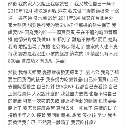
然後 我的家人又阻止我做試管了 我又放任自己一陣子
2010年12月 我決定再戰 這次 我先做了腹腔鏡檢查 一邊
通 一邊不通 沒水腫 於是 2011年3月 我又在台北另外一
家大醫院 想要進行我的第6次IVF 但那邊的醫生保守 我
說要IVF 因為我的唯一一顆寶貝蛋 長在不通的輸卵管那
邊 他卻只肯替我做IUI 針都打了 難道不做嗎? 而且 這時
我的 婚姻出現了危機 老公的心 飄走了 婆家的人也不支
持我 認為是我沒生小孩的緣故 這次的IUI 精蟲只有不到
800萬 會成功才有鬼勒..(4萬)
然後 我每天都哭 憂鬱症復發更嚴重了..氣老公 我為了想
要生回我們的孩子 我多努力吃營養品(自己外面買) 自己
去醫院看醫生 自己打針 這6次IVF 我都自己去看診 自己
上網找資料 人家說什麼好 我就盡力去做 也顧不得自己
的健康 可是一次次的失敗 卻連我僅剩的婚姻 也快要要
賠上了 我怎會這麼命苦 真想去死一死算了 這樣的日子
持續半年之久 接著 我回到職場. 想著 沒小孩 至少 我也
要養活我自己. 不然萬一離婚了 我要吃什麼?