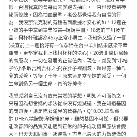
假，否則我真的會每兩天就跑去抽血，一直也沒看到神
秘兩條線，因為抽血最準，老公都覺得我有自虐的行
為，我沒辦法克制的有種看到數據才安心的fu。12週在
小寶的手中拿到畢業證書─媽媽手冊，18週的羊川及羊
晶，柯杯杯確認為46xy正常小男生，我知道又過了一關
(檢查前上一週恰好有一位孕婦在台中羊川結果感染不幸
離開，更堅定我北上找柯杯杯的決心)，20週北醫仇醫師
的高層次，一切在發展的正常值內。現在，感受到”小桔
子”(小名取吉利吉祥之子)在肚子裡翻滾，還是有一種作
夢的感覺，等待了十年，原來這是當孕婦的感受，一個
生命創造另一個生命，真的好神奇。
我想感謝自己沒有放棄當媽的夢想，明知不可而為之，
只是因為想當媽的想法從來沒有熄滅過，我在知道基因
的問題後，還是吃著滿屋的營養品，Q10.O3.白梨蘆
醇.DHEA.精胺酸.孕婦維他命，雖然基因不可逆，但只要
能改善卵的品質又能遇到正常的卵子成功機率應該會變
大，也天天和同事一起運動，盡自己最大的力做能做的