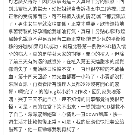
可怎麼交待好，因此檢驗的這三天真是十分的煎熬，回
到北醫植入的當天，幼妃姐親自告訴我五中二(這裡只是
正常的受精卵而已，可不是植入後的情況)當下都要飆淚
了，男生女生早就沒啥關係，正常才重要。欣怡還特地
拿著特製的好孕糖給我加油打氣，真是十分貼心!陳啟煌
醫師也說真不容易五顆有二顆正常耶!算是少見的平衡轉
移的好咖!如果可以成功，就是北醫第一例做PGD植入懷
孕的病人，真的是帶著大家的期待，開心的植入，但除
了前三天有胸漲的感覺外，在植入第五天連腹水的感覺
都消失了，開始終日惶惶不安，一直也很卒啦的不敢抽
血，第十四天回診，抽完血都要一小時了，小寶都沒打
來說喜訊，再看看所有護理人員都冷冷沒有開心的感
覺，啊!完了，的確hcg以小於1.2作收，回到家失魂落
魄，哭了三天不能自己，連不知情的同事都覺得我很奇
怪，可是，真的在當下笑不出來，一想到連PGD都救不
了自己，深深感到絕望，心情也一直down到底，快一
週生活才比較恢復正常。可是，我的反應也快把老公給
嚇死了，他一直勸導我別再試了。