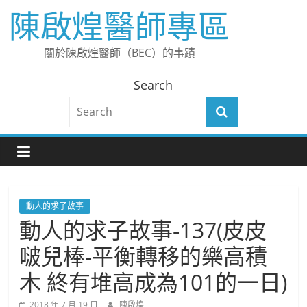
Skip
陳啟煌醫師專區
to
content
關於陳啟煌醫師（BEC）的事蹟
Search
動人的求子故事
動人的求子故事-137(皮皮
啵兒棒-平衡轉移的樂高積
木 終有堆高成為101的一日)
2018 年 7 月 19 日
陳啟煌