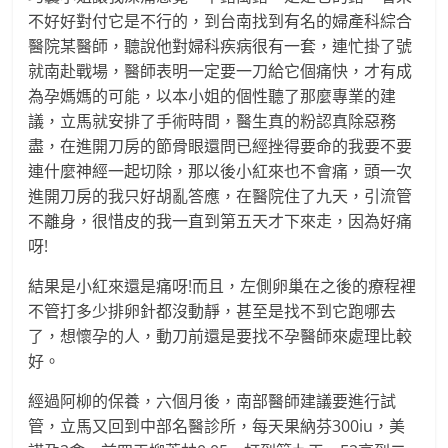
不好好對付它是不行的，到台南找到有名的婦產科綜合
醫院某醫師，聽說他對婦科疾病很有一套，連忙掛了號
就南赴戰場，醫師表明一定要一刀給它個痛快，才有成
為孕媽媽的可能，以本小姐的個性聽了那麼專業的建
議，立馬就安排了手術時間，醫生真的粉認真除惡務
盡，在進開刀房的節骨眼還問已經挫得要命的我要不要
連什麼神經一起切除，那以後小紅來也不會痛，頭一次
進開刀房的我只好胡亂答應，在醫院住了九天，引流管
不離身，很惜皮的我一直到第五天才下來走，因為好痛
呀!
結果是小紅來還是痛呀!而且，左側卵巢在之後的療程裡
不管打多少排卵針都沒動靜，甚至是找不到它跑哪去
了，想懷孕的人，動刀前還是要找不孕醫師來處理比較
好。
經過阿柳的保養，六個月後，南部醫師建議要進行試
管，立馬又回到中部名醫診所，每天果納芬300iu，美