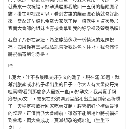
就帶來一次祝福，好孕滿屋那我放四十五份的貓頭鷹吊
飾，掛在哪裡都可以，看到古錐的貓頭鷹心情就會好起
來，當然好孕糖也希望大家吃了後一植就中。這次參加
宜蘭大會師的姐妹也有機會拿到我的好孕禮及營養品喔!
我留了八份在身邊，希望能給像我一樣情況的姐妹祝
福，如果你有需要就私訊告訴我姓名、住址，我會儘快
將祝福寄到你身邊。
PS:
1.克大，哇不系最晚交好孕文的輪了，現在滿 35週，就
等剖腹產或小桔子想出生的日子，你大人有大量麥哥搞
哇罵啊!看到那麼多人最近一直po好孕文，我其實手粉
癢想po文了，結果在33週遇到宮縮和出血回到彰基折騰
了一天穩定被放行回家吃藥安胎，趕緊把好孕禮做最後
的整理，正值寶派大會師前，雖然不能到場也將祝福送
到會場，願大會成功，寶派想孕的媽咪能〔生生不
息〕。