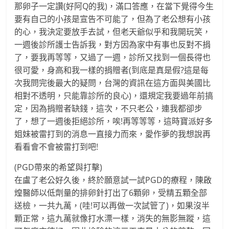
那卵子一定讚(好阿Q的我)，滿口答應，在當下覺得今生
要有自己的小孩是宣告不可能了，但為了老公想有小孩
的心，我決定要放手去試，但老天爺似乎和我開玩笑，
一週後診所護士告訴我，對方因為家中有事也反對不捐
了，要我再等等，又過了一週，診所又找到一個長得也
很可愛，身高和我一樣的捐贈者(到底是真是假?這是每
次我問完後最大的疑問，台灣的資訊在這方面與美國比
相對不透明，只能靠診所的良心)，還規定我要過年前搞
定，因為捐贈者缺錢，這次，不只老公，連我都卻步
了，想了一週後拒絕診所，唉!再等等等，這時寶派好多
姐妹被雷打到的消息一直接力而來，愛作夢的我想說再
看看會不會被雷打到吧!
(PGD帶來的希望與打擊)
在盧了老公好久後，終於願意試一試PGD的療程，陳啟
煌醫師以低劑量的排卵針打出了6顆卵，受精五顆全部
送檢，一共九萬，(哇!可以再做一次試管了)，如果沒半
顆正常，這九萬就像打水漂一樣，消失的無影無蹤，這