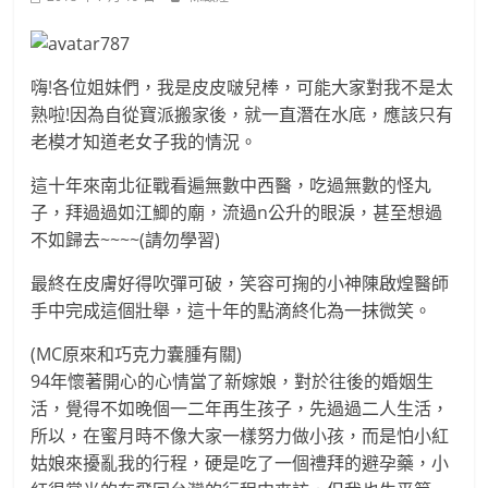
嗨!各位姐妹們，我是皮皮啵兒棒，可能大家對我不是太
熟啦!因為自從寶派搬家後，就一直潛在水底，應該只有
老模才知道老女子我的情況。
這十年來南北征戰看遍無數中西醫，吃過無數的怪丸
子，拜過過如江鯽的廟，流過n公升的眼淚，甚至想過
不如歸去~~~~(請勿學習)
最終在皮膚好得吹彈可破，笑容可掬的小神陳啟煌醫師
手中完成這個壯舉，這十年的點滴終化為一抹微笑。
(MC原來和巧克力囊腫有關)
94年懷著開心的心情當了新嫁娘，對於往後的婚姻生
活，覺得不如晚個一二年再生孩子，先過過二人生活，
所以，在蜜月時不像大家一樣努力做小孩，而是怕小紅
姑娘來擾亂我的行程，硬是吃了一個禮拜的避孕藥，小