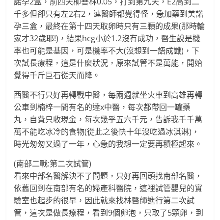
諾孕2盒，前四天柳菩林0.05，打到第九天，E2高到二
千多但卻只有左2右2，連醫師都覺得怪，急加藥到美諾
孕三盒，最終在第十四天取卵時只有三顆的成果(那時輪
家才32歲耶!)，結果hcg小於1.2沒有成功，醫生說是機
率也可能是基因，可是機率不大(沒想到一語成讖)，下
次試長療程，這是什麼狀況，原來試管不是萬能，開始
覺得千斤巨石從天而降。
西醫不行只好再轉戰中醫，每兩週就坐火車到高雄再轉
公車到楠梓一間有名的達x中醫，每次都帶回一罐藥
丸，自費只收現金，每次幾乎五六千元，告訴我千千萬
萬不能吃冰冷的食物(從此之後快十年沒吃過冰淇淋)，
時光匆匆又過了一年，心急的我想一定要再積極起來。
(南部二戰:第二次試管)
看來中部名醫解決不了問題，只好再回頭找南部名醫，
依舊回到在南部有名的婦產科醫院，這裡試管嬰兒的實
驗室也起步的很早，因此就來找林醫師進行第二次試
管，這次是做長療程，看到9個卵泡，只取了5顆卵，到