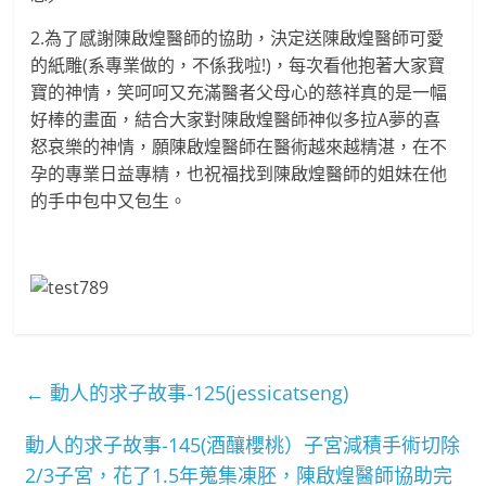
2.為了感謝陳啟煌醫師的協助，決定送陳啟煌醫師可愛
的紙雕(系專業做的，不係我啦!)，每次看他抱著大家寶
寶的神情，笑呵呵又充滿醫者父母心的慈祥真的是一幅
好棒的畫面，結合大家對陳啟煌醫師神似多拉A夢的喜
怒哀樂的神情，願陳啟煌醫師在醫術越來越精湛，在不
孕的專業日益專精，也祝福找到陳啟煌醫師的姐妹在他
的手中包中又包生。
←
動人的求子故事-125(jessicatseng)
動人的求子故事-145(酒釀櫻桃）子宮減積手術切除
2/3子宮，花了1.5年蒐集凍胚，陳啟煌醫師協助完