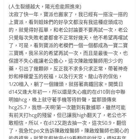
(人生裂縫越大，陽光愈能照進來)
沈寂了快一年，寶派也搬家了，我已經有一搭沒一搭的
上寶派，看到姐妹們的好孕文都沒有我這種症頭成功
的，就覺得好孤單，和老公討論要不要再試一次，老公
只覺每次失敗老婆都會不正常好幾天，他不希望再嚐試
了，可是，看到寶派的老模們一個一個都成為一寶二寶
三寶媽，我呆呆的希望再試一次，而且是最後一次，也
保證不失心瘋讓老公擔心，這次陳啟煌醫師用少少的
藥，引出了幾顆卵，反正我不求多只求正常，帶著神奇
妙和檸檬愛玉的祝福，以及行天宮、龍山寺的保佑，
1/20植入，躺了一個鐘頭，就搭著高鐵回家。開獎日
d14又逢大年初一，所以還是失心瘋的在d10到台中聯
明抽hcg，晚上就守著手機等待鈴聲，當那頭傳來
hcg25.7，我想─天啊!第一次聽到有數據耶，雖然可能
有前天打hcg的殘留，但已讓我high翻天了，老公也不
敢相信，所以，在d12又跑去抽一次，這次50.9，翻倍
了，我急忙po文告訴陳啟煌醫師，陳啟煌醫師也開心的
的恭禧我，就等年假放完d19看翻倍的狀況，還好有年