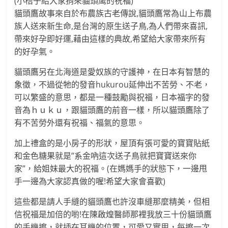
(小桔子給大家捎來貓頭鹰的祝福)
貓頭鷹故事來自於布農族古老傳說,貓頭鷹常為山上布農
族人送來新生命,是台灣的原生送子鳥,為人們帶來喜訊,
帶來好孕即好運,藉由這樣的典故,希望給大家帶來所有
的好孕氣。
貓頭鷹另在北海道是愛奴族的守護神，在日本有智慧的
象徵，不過從牠的發音hukurou延伸出不苦勞、不老，
可以繁盛的意思，都是一種鼓勵與祝福，日本福字的發
音為ｈｕｋｕ，跟貓頭鷹的前音一樣，所以貓頭鷹除了
有不苦勞外還有祝福、福氣的意思。
加上禮盒的是小房子的形狀，屋頂有張可愛的寶寶貼紙
和金色糖果就是”系金吶這次送子鳥就把寶寶送來你
家”，給姐妹最大的祝福。(在媽媽手的狀態下，一邊甩
手一邊為大家認真做的喔!希望大家會喜歡)
這些都是請人手縫的貓頭鷹也許沒車縫那麼精美，但相
信祝福是加倍的喲!在陳啟煌醫師那裡我放三十份貓頭鷹
的手機擦，就插在耳機的位置，可愛又實用，每擦一次