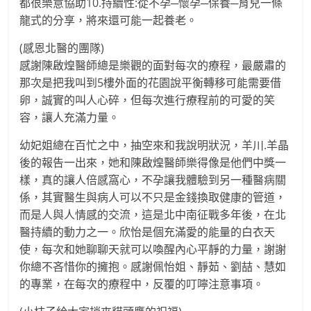
都很樂意協助10.持續性:從不孕─懷孕─保養─育兒一條
龍式的分享，將來還可能一起養老。
(感恩北醫的團隊)
感謝陳啟煌醫師總是樂觀的面對每次的療程，最嚴肅的
那次是把我叫到5樓外面的花園說平衡轉移可能需要借
卵，誠實的叫人心碎，但每次進行療程前的可愛的笑
容，讓人充滿力量。
幼妃姐總在百忙之中，抽空來和我說明狀況，羊川.羊晶
後的報告一出來，她和陳啟煌醫師樂得像是他們中獎一
樣，真的讓人倍感窩心，不孕讓我體驗到另一種醫病關
係，其實醫生與病人可以不只是金錢換取健康的管道，
而是人與人情感的交流，這是北中南征戰多年後，在北
醫持續的動力之一。欣怡是個充滿愛的能量的白衣天
使，每次和她聊聊天就可以喚醒內心平靜的力量，謝謝
你總不吝惜你的擁抱。感謝佩怡姐、靜茹、劉喆、慧如
的專業，在每次的療程中，反覆的叮嚀注意事項。