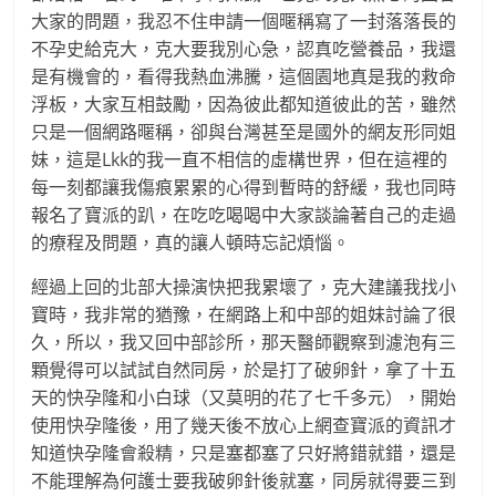
大家的問題，我忍不住申請一個暱稱寫了一封落落長的
不孕史給克大，克大要我別心急，認真吃營養品，我還
是有機會的，看得我熱血沸騰，這個園地真是我的救命
浮板，大家互相鼓勵，因為彼此都知道彼此的苦，雖然
只是一個網路暱稱，卻與台灣甚至是國外的網友形同姐
妹，這是Lkk的我一直不相信的虛構世界，但在這裡的
每一刻都讓我傷痕累累的心得到暫時的舒緩，我也同時
報名了寶派的趴，在吃吃喝喝中大家談論著自己的走過
的療程及問題，真的讓人頓時忘記煩惱。
經過上回的北部大操演快把我累壞了，克大建議我找小
寶時，我非常的猶豫，在網路上和中部的姐妹討論了很
久，所以，我又回中部診所，那天醫師觀察到濾泡有三
顆覺得可以試試自然同房，於是打了破卵針，拿了十五
天的快孕隆和小白球（又莫明的花了七千多元），開始
使用快孕隆後，用了幾天後不放心上網查寶派的資訊才
知道快孕隆會殺精，只是塞都塞了只好將錯就錯，還是
不能理解為何護士要我破卵針後就塞，同房就得要三到