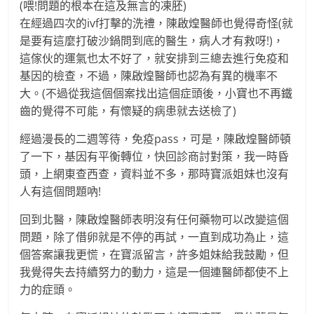
(喂!問題的根本在這及無言的凍胚)
在經過四次的ivf打擊的洗禮，陳啟煌醫師也覺得奇怪(就
是要有這麼打破沙鍋問到底的醫生，病人才有救呀!)，
這傢伙的運氣也太不好了，就安排到三總去進行免疫和
基因的檢查，不過，陳啟煌醫師也認為有異的機率不
大。(不過從我這個個案找出這個症頭後，小寶也不再鐵
齒的覺得不可能，有懷疑的病患就去送檢了)
經過漫長的二週等待，免疫pass，可是，陳啟煌醫師頓
了一下，基因有平衡轉位，快回診商討對策，我一時昏
頭，上網東查西查，資料並不多，那時寶派姐妹也沒有
人有這個問題吶!
回到北醫，陳啟煌醫師表明沒有任何藥物可以改變這個
問題，除了借卵就是不停的再試，一直到成功為止，這
個答案讓我更慌，在寶派留言，許多姐妹給我鼓勵，但
我覺得失去持續努力的動力，這是一個連醫師都使不上
力的症頭。