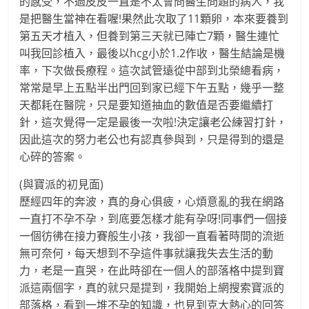
的感受，不過皮皮一直是不太會問醫生問題的病人，我
是把醫生當神在看喔!果然此次取了11顆卵，本來要養到
第五天才植入，但養到第三天就已陣亡7顆，醫生連忙
叫我回診植入，最後以hcg小於1.2作收，醫生結論是機
率，下次做長療程。這次試管遠從中部到北榮總看病，
常常是早上五點半出門回到家已經下午五點，幾乎一整
天都耗在醫院，只是要知道抽血的數值是否要繼續打
針，這次覺得一定是最後一次啦!決定讓老公練習打針，
因此這次的努力老公也有認真參與到，只是得到的還是
心碎的答案。
(與寶派的初見面)
歷經四年的奔波，真的身心俱疲，心煩意亂的我在網路
一直打不孕不孕，到底要怎樣才能有孕呀!同事們一個接
一個彷彿在接力賽般生小孩，我卻一直看著時間的流逝
無可奈何，每天想到不孕這件事就讓我失去生活的動
力，老是一直哭，在此時卻在一個人的部落格中提到寶
派這兩個字，真的就只是提到，我開始上網搜索寶派的
部落格，看到一堆不孕的知識，也見到克大熱心的回答