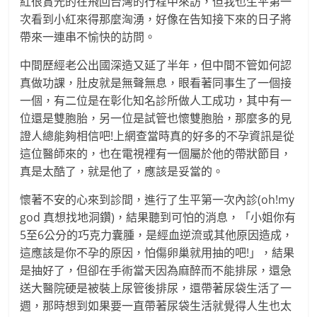
紅很賞光的在飛回台灣的行程中來訪，但我也生平第一
次看到小紅來得那麼洶湧，好像在告知接下來的日子將
帶來一連串不愉快的訪問。
中間歷經老公出國深造又延了半年，但中間不管如何認
真做功課，肚皮就是無聲無息，眼看著同事生了一個接
一個，有二位是在彰化知名診所做人工成功，其中有一
位還是雙胞胎，另一位是試管也懷雙胞胎，那麼多的見
證人總能夠相信吧!上網查當時真的好多的不孕資訊是從
這位醫師來的，也在電視裡有一個屬於他的帶狀節目，
真是太酷了，就是他了，應該是妥當的。
懷著不安的心來到診間，進行了生平第一次內診(oh!my
god 真想找地洞鑽)，結果聽到可怕的消息，「小姐你有
5至6公分的巧克力囊腫，是經血逆流或其他原因造成，
這應該是你不孕的原因，怕傷卵巢就用抽的吧!」，結果
是抽好了，但卻在手術當天因為麻醉而不能排尿，還急
送大醫院硬是被裝上尿管後排尿，還帶著尿袋生活了一
週，那時想到如果要一直帶著尿袋生活就覺得人生也太