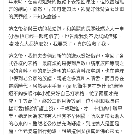
年末時，在寶派姐妹的鼓勵下去接回凍胚，但依舊是無
言的結局，雖然，早知可能如此，卻覺好像背負著沈重
的原罪般，不知怎麼辦。
這之後參與王功的花蛤趴，和美麗的長腿辣媽克大一車
(小蜜桃已經一起跑趴了)，也告訴我要不要試試借卵，
哇!連克大都這麼說，我要哭了，真的沒救了我。
這之後，我們夫妻倆到新竹的送xx登記借卵，拿回了各
式各樣的表格，最麻煩的是得到戶政申請家族四等親之
內的資料，真的是連清朝的戶籍資料都拿到，也在整理
中得到老公家的族譜，親戚之多真叫人嘖舌，而且身在
電腦時代，居然要用手寫，(到底衛生署在想什麼?麻煩
還不夠多嗎?)本小姐只好自己打表格，忙了兩週才完
成，千等萬等，終於三個月後等到一位小姐和我長得一
樣可愛(據診所護士說)，千載難逢，才二十初高中職畢
業，她是因為家族有人也有不孕困擾，所以是帶著助人
的心來的。雖然老公依然充滿疑慮，到底這人是圓是
扁，但老婆這個行動派，想到這個女孩真是佛心來著，