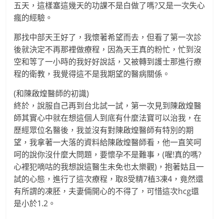
五天，這樣塞這幾天的功課不是白做了嗎?又是一次失心
瘋的經驗。
那找中部天王好了，我懷著希望而去，但看了第一次診
後就決定不再那裡做療程，因為天王真的粉忙，忙到沒
空和等了一小時的我好好說話，又被轉到護士那進行療
程的衛教，我覺得這不是我期望的醫病關係。
(和陳啟煌醫師的初識)
終於，說服自己再到台北試一試，第一次見到陳啟煌醫
師其實心中就在想這個人到底有什麼法寶可以治我，在
歷經眾位名醫後，我並沒有對陳啟煌醫師有特別的期
望，我拿著一大落的資料給陳啟煌醫師看，他一直笑呵
呵的說你沒什麼大問題，要懷孕不是難事，(喔!真的嗎?
心裡犯嘀咕的我想說這醫生未免也太樂觀)，抱著姑且一
試的心態，進行了這次療程，取8受精7植3凍4，竟然還
有所謂的凍胚，夫妻倆開心的不得了，可惜這次hcg還
是小於1.2。