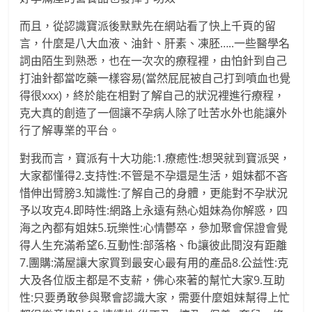
而且，從認識寶派後默默先在網站看了快上千頁的留
言，什麼是八大血液、油針、肝素、凍胚…..一些醫學名
詞由陌生到熟悉，也在一次次的療程裡，由怕針到自己
打油針都當吃藥一樣容易(當然屁屁被自己打到噴血也覺
得很xxx)，終於能在相對了解自己的狀況裡進行療程，
克大真的創造了一個讓不孕病人除了吐苦水外也能讓外
行了解專業的平台。
對我而言，寶派有十大功能:1.療癒性:想哭就到寶派哭，
大家都懂得2.支持性:不管是不孕還是生活，姐妹都不吝
惜伸出臂膀3.知識性:了解自己的身體，更能對不孕狀況
予以攻克4.即時性:網路上永遠有熱心姐妹為你解惑，四
海之內都有姐妹5.玩樂性:心情鬱卒，參加聚會保證會覺
得人生充滿希望6.互動性:部落格、fb讓彼此間沒有距離
7.團購:滿屋讓大家買到最安心最有用的產品8.公益性:克
大及各位版主都是不支薪，佛心來著的幫忙大家9.互助
性:只要勇敢參與聚會認識大家，需要什麼姐妹幫得上忙