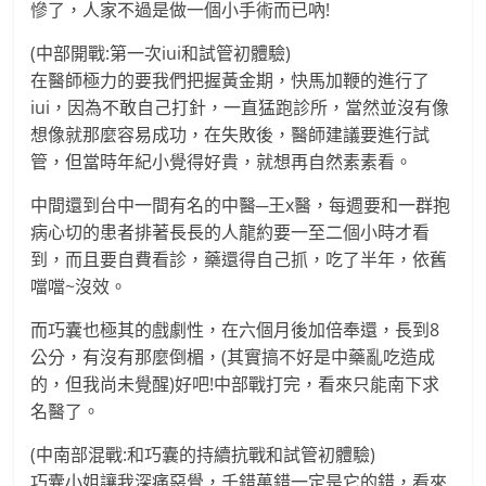
慘了，人家不過是做一個小手術而已吶!
(中部開戰:第一次iui和試管初體驗)
在醫師極力的要我們把握黃金期，快馬加鞭的進行了
iui，因為不敢自己打針，一直猛跑診所，當然並沒有像
想像就那麼容易成功，在失敗後，醫師建議要進行試
管，但當時年紀小覺得好貴，就想再自然素素看。
中間還到台中一間有名的中醫─王x醫，每週要和一群抱
病心切的患者排著長長的人龍約要一至二個小時才看
到，而且要自費看診，藥還得自己抓，吃了半年，依舊
噹噹~沒效。
而巧囊也極其的戲劇性，在六個月後加倍奉還，長到8
公分，有沒有那麼倒楣，(其實搞不好是中藥亂吃造成
的，但我尚未覺醒)好吧!中部戰打完，看來只能南下求
名醫了。
(中南部混戰:和巧囊的持續抗戰和試管初體驗)
巧囊小姐讓我深痛惡覺，千錯萬錯一定是它的錯，看來