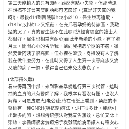
第三天能植入的只有3顆，雖然有點小失望，但那時還
在想搞不好會有雙胞胎那可怎麼好，(真是好天真的我
呀!)，最後d14到醫院驗hcg小於10，醫生說再追蹤，
d18 hcg小於1.2又摃菇，在充斥著孕婦的待診區，我難
過的哭了，真的醫生緣不在此嗎?(這裡實驗室的護士人
都很好，醫生也相當有耐心)而此年新婚的小妹，有了蜜
月喜，開開心心的告訴我，還向我抱怨孕期的不適，雖
然要當阿姨了很高興，但心裡在流淚，身邊沒有人了解
我在做什麼努力，在此時又得了人生第一次蕁麻疹又痛
又癢的病了一週，覺得自己也未免太悲哀了。
(北部持久戰)
看來得再回中部，來到彰基準備進行第三次試管，這時
抽的血真的只有醫師了解，我根本有看沒有懂，也沒人
解釋。可是皮皮虎(老公)此時在報紙上看到，榮總的李
醫師有一種GNRH(結抗劑)療法，少打很多針，卻能引
出較多的卵，想想傳統療法對我宣告無效，急忙又北上
榮總，李醫師很客氣還把手機號碼給病患讓人有種安心