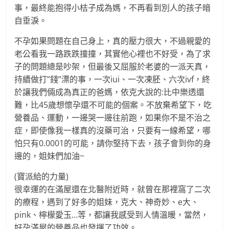
事，最終能抱得小桔子成為媽，不再看到別人的孩子暗
自垂淚。
不孕如果問題在自己身上，真的壓力很大，不過親愛的
老公看我一路跌跌撞撞，其實他心裡也不好受，為了求
子的問題總是吵架，但最後又屈服於老婆的一派天真，
持續做打”錢”漂的事，一次iui、一次凍胚、六次ivf，終
於讓我們倆成為真正的爸媽，依克大說的:比中樂透還
難，比45歲想懷孕還不可能的個案。不放棄希望下，吃
營養品、運動，一邊哭一邊往前跑，如果你不是不治之
症，即使像我一樣真的沒藥可治，只要有一線希望，哪
怕只有0.0001的可能，請你堅持下去，孩子會到你的身
邊的，姐妹們加油~
(寶派給的力量)
很幸運的在滿屋還在北醫附近時，就曾在那裡窩了二次
的療程，遇到了好多的姐妹，克大、神奇妙、e大、
pink、檸檬愛玉…等，都讓我感受到人情溫暖，當然，
好孕滿屋的營養品也發揮了功效。