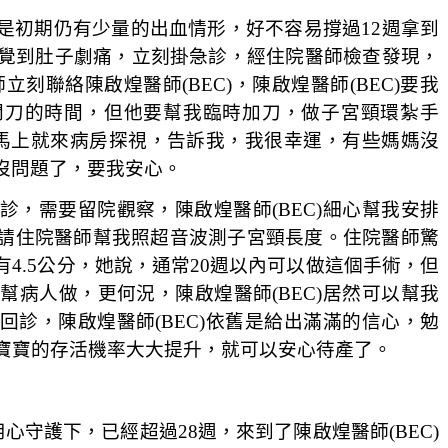
是初期仍有少量的出血情形，好不容易撐過
12
週拿到
覺到肚子劇痛，立刻掛急診，經住院醫師檢查發現，
立刻聯絡陳啟煌醫師(BEC)，陳啟煌醫師(BEC)要我
開刀的時間，但他要幫我臨時加刀，做子宮頸環紮手
)馬上就來病房探視，告訴我，我很幸運，有些媽媽沒
沒問題了，要我安心。
，需要留院觀察，陳啟煌醫師(BEC)細心幫我安排
請住院醫師幫我照超音波測子宮頸長度。住院醫師驚
有
4.5
公分，她說，通常
20
週以內可以做這個手術，但
幫病人做，更何況，陳啟煌醫師(BEC)居然可以幫我
診，陳啟煌醫師(BEC)依舊是給出滿滿的信心，勉
寶寶的存活機率大大提升，就可以安心待產了。
的用心守護下，已經超過
28
週，來到了陳啟煌醫師(BEC)