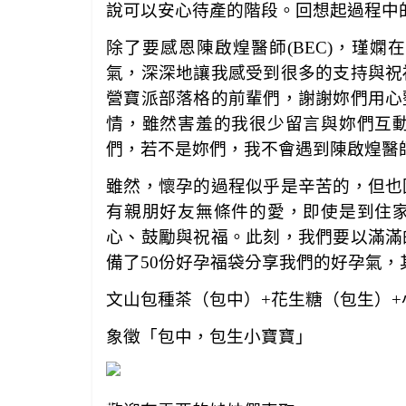
說可以安心待產的階段。回想起過程中
除了要感恩陳啟煌醫師(BEC)，瑾
氣，深深地讓我感受到很多的支持與祝
營寶派部落格的前輩們，謝謝妳們用心
情，雖然害羞的我很少留言與妳們互
們，若不是妳們，我不會遇到陳啟煌醫師
雖然，懷孕的過程似乎是辛苦的，但也
有親朋好友無條件的愛，即使是到住
心、鼓勵與祝福。此刻，我們要以滿滿
備了
50
份好孕福袋分享我們的好孕氣，
文山包種茶（包中）
+
花生糖（包生）
+
象徵「包中，包生小寶寶」