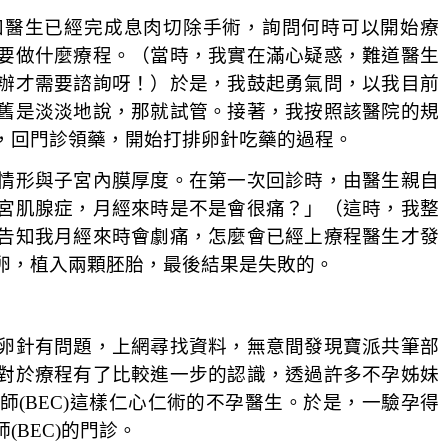
知醫生已經完成息肉切除手術，詢問何時可以開始療
要做什麼療程。（當時，我實在滿心疑惑，難道醫生
辦才需要諮詢呀！）於是，我鼓起勇氣問，以我目前
舊是淡淡地說，那就試管。接著，我按照該醫院的規
，回門診領藥，開始打排卵針吃藥的過程。
情形與子宮內膜厚度。在第一次回診時，由醫生親自
宮肌腺症，月經來時是不是會很痛？」（這時，我整
告知我月經來時會劇痛，怎麼會已經上療程醫生才發
卵，植入兩顆胚胎，最後結果是失敗的。
卵針有問題，上網尋找資料，無意間發現寶派共筆部
對於療程有了比較進一步的認識，透過許多不孕姊妹
(BEC)這樣仁心仁術的不孕醫生。於是，一驗孕得
BEC)的門診。