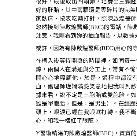
很好，最後取出四顆卵，培養出三顆胚胎
好的胚胎，其中兩顆還是零碎片的完美
家臥床、按表吃藥打針，照陳啟煌醫師(
忽然接到陳啟煌醫師(BEC)的電話，陳
注意，我剛看到妳的抽血報告，以數據
或許，因為有陳啟煌醫師(BEC)用心
在植入後等待開獎的時間裡，如同每一
諒，兩個人在溝通與分工上，常有不愉
開心心地照顧他，於是，過程中都沒
血，護理師瑾嫻滿臉笑意地把我叫到診間
據來看，說不定是三胞胎或雙胞胎，如果
雖是單胞胎，但是，是男生）。在經歷
頭上，眼淚已經在我眼眶打轉，我不斷地
心，和我一樣紅了眼眶。
Y
醫術精湛的陳啟煌醫師(BEC)，寶寶