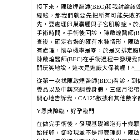
接下來，陳啟煌醫師(BEC)和我討論該
經驗，那我們就要先把所有可能失敗
先，要處理卵巢囊腫與子宮肌腺症。於
手術時間。手術後回診，陳啟煌醫師(B
查後，確定右邊的確有水腫情形，陳啟煌
有處理，懷孕機率是零，於是又排定腹
陳啟煌醫師(BEC)在手術過程中發現
開玩笑地說，這次是進廠大保養喔！
^_
從第一次找陳啟煌醫師(BEC)看診，
養品以及中藥來調養身體，三個月後帶著
開心地告訴我，
CA125
數據和其他數字
Y
恩典降臨，好孕臨門
在做完手術後，發現基礎濾泡有十幾顆，
始催卵，卻發現並不是那麼理想，陳啟煌