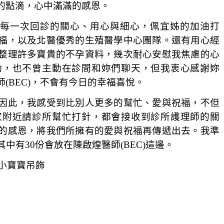
的點滴，心中滿滿的感恩。
嫻在每一次回診的關心、用心與細心，佩宜姊的加油打
福，以及北醫優秀的生殖醫學中心團隊。還有用心經
整理許多寶貴的不孕資料，幾次耐心安慰我焦慮的心
動，也不曾主動在診間和妳們聊天，但我衷心感謝妳
(BEC)，不會有今日的幸福喜悅。
因此，我感受到比別人更多的幫忙、愛與祝福，不但
家附近請診所幫忙打針，都會接收到診所護理師的關
的感恩，將我們所擁有的愛與祝福再傳遞出去。我準
其中有
30
份會放在陳啟煌醫師(BEC)這邊。
小寶寶吊飾