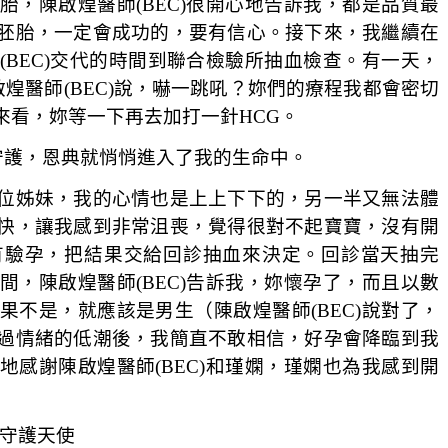
，陳啟煌醫師(BEC)很開心地告訴我，都是品質最
胚胎，一定會成功的，要有信心。接下來，我繼續在
BEC)交代的時間到聯合檢驗所抽血檢查。有一天，
啟煌醫師(BEC)說，嚇一跳吼？妳們的療程我都會密切
來看，妳等一下再去加打一針
HCG
。
的守護，恩典就悄悄進入了我的生命中。
位姊妹，我的心情也是上上下下的，另一半又無法體
快，讓我感到非常沮喪，覺得很對不起寶寶，沒有開
有驗孕，把結果交給回診抽血來決定。回診當天抽完
，陳啟煌醫師(BEC)告訴我，妳懷孕了，而且以數
不是，就應該是男生（陳啟煌醫師(BEC)說對了，
過情緒的低潮後，我簡直不敢相信，好孕會降臨到我
感謝陳啟煌醫師(BEC)和瑾嫻，瑾嫻也為我感到開
的守護天使