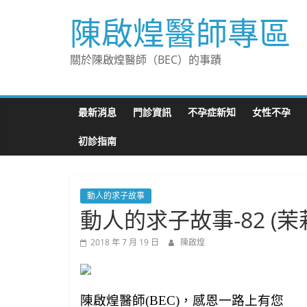
Skip
陳啟煌醫師專區
to
content
關於陳啟煌醫師（BEC）的事蹟
最新消息
門診資訊
不孕症新知
女性不孕
初診指南
動人的求子故事
動人的求子故事-82 (茉
2018 年 7 月 19 日
陳啟煌
陳啟煌醫師(BEC)
，感恩一路上有您