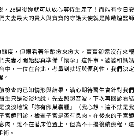
說，
28
週後妳就可以放心等待生產了！而能有今日安
們夫妻最大的貴人與寶寶的守護天使就是陳啟煌醫師
的態度，但眼看著年齡愈來愈大，寶寶卻還沒有來報
們夫妻才開始認真準備「懷孕」這件事。婆婆和媽媽
台中，一位在台北，考量到就近與便利性，我們決定
程。
前檢查的已知情形與結果，滿心期待醫生會針對我們
醫生只是淡淡地說，先去照超音波，下次再回診看結
是淡淡地說「妳有卵巢囊腫」（我心想，這不就是我
子宮鏡門診，檢查子宮是否有息肉。在後來的子宮鏡
息肉，雖不在著床位置上，但為不干擾後續療程，還
手術。