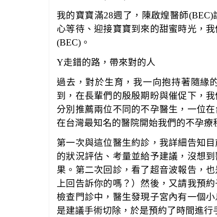
我的寶寶滿
28
週了，陳啟煌醫師(BEC)
心等待、迎接寶寶到來的甜蜜時光，我
(BEC)。
Y
走錯的路，帶來對的人
過去，對於生育，我一向抱持著隨緣
到，在長輩們的殷殷期盼與催促下，我
分別推薦兩位不同的不孕醫生，一位在
在台灣最知名的醫院開始我們的不孕療
第一次與這位醫生約診，我詳細告知目
的狀況評估、考量並給予建議，沒想到
果。第二次回診，看了超音波報告，也
上回告訴你的嗎？）然後，又請我預約
檢查門診中，醫生發現子宮內有一個小
是建議手術切除，於是預約了時間進行