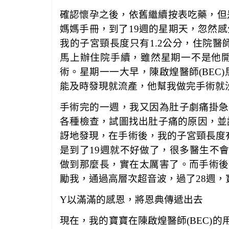
確認懷孕之後，依舊繼續按表吃藥，但
媽媽手冊，到了
19
週的星期天，忽然感
我的子宮頸長度只有
1.2
公分，住院醫師
馬上辦住院手續，雖然星期一不是他
術。星期一一大早，陳啟煌醫師(BEC
能及時發現就流產，他幫我做完手術就
手術完的一週，我又因為肚子劇痛掛急診
各種檢查，試圖找出肚子痛的原因，並
訝地發現，在手術後，我的子宮頸長度
是到了
19
週就不好做了，很多醫生不會
做到那麼長，實在太厲害了。而手術後回
勵我，通過高層次超音波，過了
28
週，
Y
以滿滿的感恩，將恩典傳遞出去
現在，我的寶寶在陳啟煌醫師(BEC)