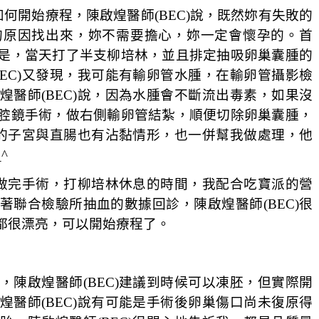
如何開始療程，陳啟煌醫師(BEC)說，既然妳有失敗的
的原因找出來，妳不需要擔心，妳一定會懷孕的。首
是，當天打了半支柳培林，並且排定抽吸卵巢囊腫的
EC)又發現，我可能有輸卵管水腫，在輸卵管攝影檢
醫師(BEC)說，因為水腫會不斷流出毒素，如果沒
腔鏡手術，做右側輸卵管結紮，順便切除卵巢囊腫，
我的子宮與直腸也有沾黏情形，也一併幫我做處理，他
_^
到做完手術，打柳培林休息的時間，我配合吃寶派的營
聯合檢驗所抽血的數據回診，陳啟煌醫師(BEC)很
都很漂亮，可以開始療程了。
陳啟煌醫師(BEC)建議到時候可以凍胚，但實際開
醫師(BEC)說有可能是手術後卵巢傷口尚未復原得