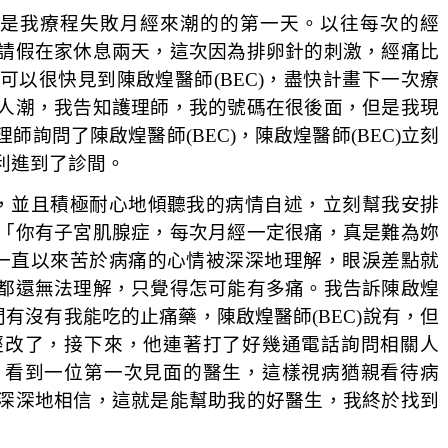
，也是我療程失敗月經來潮的的第一天。以往每次的經
請假在家休息兩天，這次因為排卵針的刺激，經痛比
以很快見到陳啟煌醫師(BEC)，盡快計畫下一次療
人潮，我告知護理師，我的號碼在很後面，但是我現
詢問了陳啟煌醫師(BEC)，陳啟煌醫師(BEC)立刻
利進到了診間。
況，並且積極耐心地傾聽我的病情自述，立刻幫我安排
「你有子宮肌腺症，每次月經一定很痛，真是難為妳
，一直以來苦於病痛的心情被深深地理解，眼淚差點就
都還無法理解，只覺得怎可能有多痛。我告訴陳啟煌
問有沒有我能吃的止痛藥，陳啟煌醫師(BEC)說有，但
經改了，接下來，他連著打了好幾通電話詢問相關人
。看到一位第一次見面的醫生，這樣視病猶親看待病
深深地相信，這就是能幫助我的好醫生，我終於找到