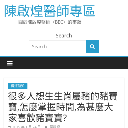
Skip
陳啟煌醫師專區
to
content
關於陳啟煌醫師（BEC）的事蹟
Search
傳媒新知
很多人想生生肖屬豬的豬寶
寶,怎麼掌握時間,為甚麼大
家喜歡豬寶寶?
2019 年 1 月 24 日
陳啟煌