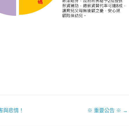
害與悲情！
※ 重要公告 ※
→