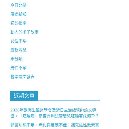
今日北醫
傳媒新知
初診指南
動人的求子故事
女性不孕
最新消息
未分類
男性不孕
醫學論文發表
近期文章
2026年歐洲生殖醫學會及近日主治級醫師論文導
讀，「胚胎膠」是否有利試管嬰兒胚胎著床懷孕？
卵巢功能不足、老化與反應不佳：補充雄性激素真