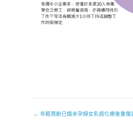
←
年輕育齡已婚未孕婦女乳癌化療後重傷