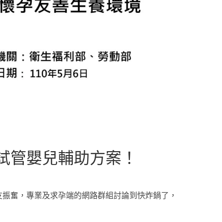
試管嬰兒輔助方案！
友振奮，專業及求孕端的網路群組討論到快炸鍋了，