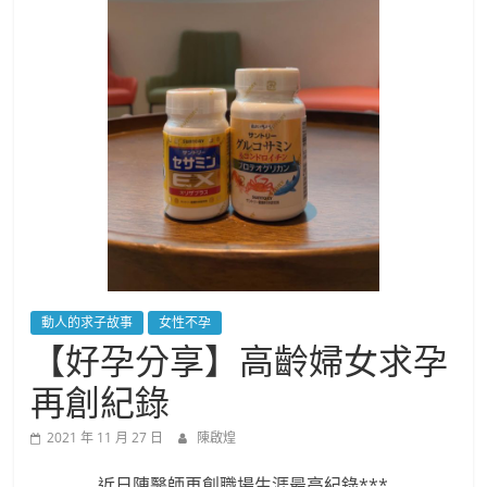
動人的求子故事
女性不孕
【好孕分享】高齡婦女求孕
再創紀錄
2021 年 11 月 27 日
陳啟煌
近日陳醫師再創職場生涯最高紀錄***