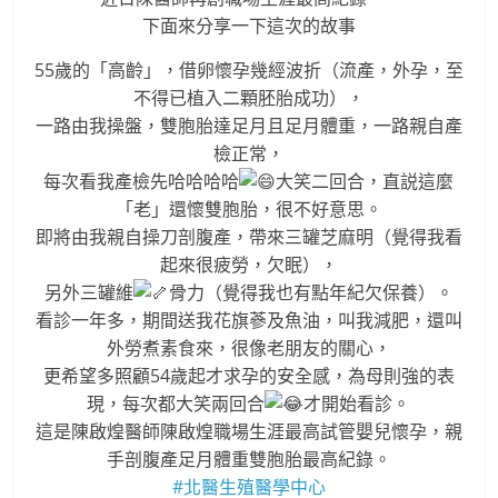
下面來分享一下這次的故事
55歲的「高齡」，借卵懷孕幾經波折（流產，外孕，至
不得已植入二顆胚胎成功），
一路由我操盤，雙胞胎達足月且足月體重，一路親自產
檢正常，
每次看我產檢先哈哈哈哈
大笑二回合，直説這麼
「老」還懷雙胞胎，很不好意思。
即將由我親自操刀剖腹產，帶來三罐芝麻明（覺得我看
起來很疲勞，欠眠），
另外三罐維
骨力（覺得我也有點年紀欠保養）。
看診一年多，期間送我花旗蔘及魚油，叫我減肥，還叫
外勞煮素食來，很像老朋友的關心，
更希望多照顧54歲起才求孕的安全感，為母則強的表
現，每次都
大笑
兩回合
才開始看診。
這是陳啟煌醫師陳啟煌職場生涯最高試管嬰兒懷孕，親
手剖腹產足月體重雙胞胎最高紀錄。
#北醫生殖醫學中心