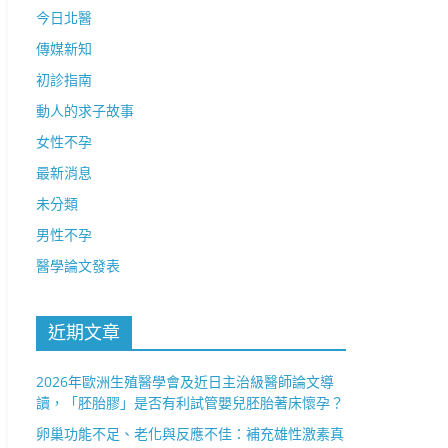
今日北醫
傳媒新知
初診指南
動人的求子故事
女性不孕
最新消息
未分類
男性不孕
醫學論文發表
近期文章
2026年歐洲生殖醫學會及近日主治級醫師論文導
讀，「胚胎膠」是否有利試管嬰兒胚胎著床懷孕？
卵巢功能不足、老化與反應不佳：補充雄性激素真