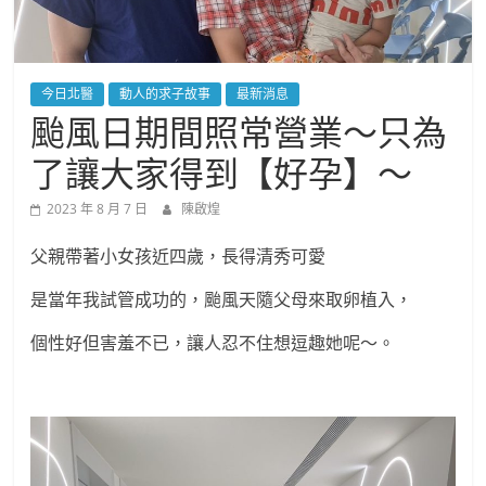
今日北醫
動人的求子故事
最新消息
颱風日期間照常營業～只為
了讓大家得到【好孕】～
2023 年 8 月 7 日
陳啟煌
父親帶著小女孩近四歲，長得清秀可愛
是當年我試管成功的，颱風天隨父母來取卵植入，
個性好但害羞不已，讓人忍不住想逗趣她呢～。