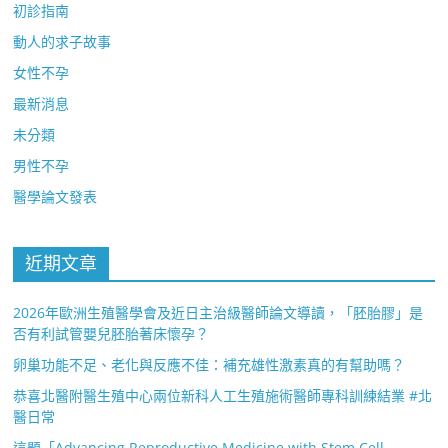
初診指南
動人的求子故事
女性不孕
最新消息
未分類
男性不孕
醫學論文發表
近期文章
2026年歐洲生殖醫學會及近日主治級醫師論文導讀，「胚胎膠」是
否有利試管嬰兒胚胎著床懷孕？
卵巢功能不足、老化與反應不佳：補充雄性激素真的有幫助嗎？
恭喜北醫附醫生殖中心兩位新科人工生殖施術醫師專科訓練結業 #北
醫日常
這題「Advancing Reproductive Medicine with Stem Cell