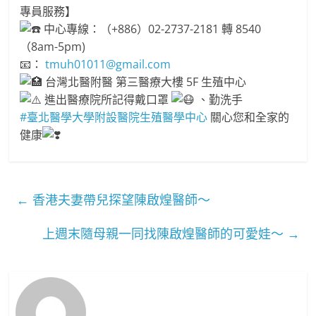
專員服務】
中心專線：（+886）02-2737-2181 轉 8540
（8am-5pm)
📧：
tmuh01011@gmail.com
台灣北醫附醫 第三醫療大樓 5F 生殖中心
進出醫療院所記得戴口罩
、勤洗手
#臺北醫學大學附設醫院生殖醫學中心
關心您和全家的
健康
←
香港夫妻帶兒探望陳啟煌醫師～
上週末隨母親一同找陳啟煌醫師的可愛娃～
→