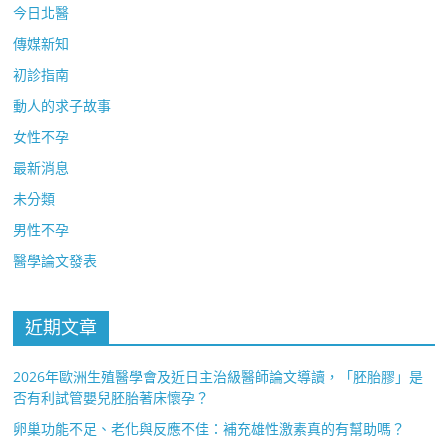
今日北醫
傳媒新知
初診指南
動人的求子故事
女性不孕
最新消息
未分類
男性不孕
醫學論文發表
近期文章
2026年歐洲生殖醫學會及近日主治級醫師論文導讀，「胚胎膠」是
否有利試管嬰兒胚胎著床懷孕？
卵巢功能不足、老化與反應不佳：補充雄性激素真的有幫助嗎？