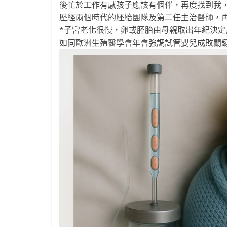
後忙於工作有感孩子應該有個伴，再度找到我
歷經兩個時代的胚胎團隊及第二任主治醫師，
*子宮老化很慢，卵或胚胎由母親取出年紀決定
如同歐洲生殖醫學會年會強調試管嬰兒成敗關鍵