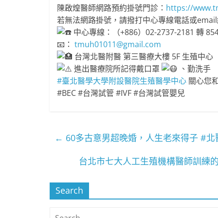
陳啟煌醫師網路預約掛號門診：
https://www.t
若無法網路掛號，請撥打中心專線電話或emai
中心專線：（+886）02-2737-2181 轉 854
📧：
tmuh01011@gmail.com
台灣北醫附醫 第三醫療大樓 5F 生殖中心
進出醫療院所記得戴口罩
、勤洗手
#臺北醫學大學附設醫院生殖醫學中心
關心您
#BEC #台灣試管 #IVF #台灣試管嬰兒
←
60多古意男超晚婚，人生老來得子 #北
台北市七大人工生殖機構醫師訓練的
Search