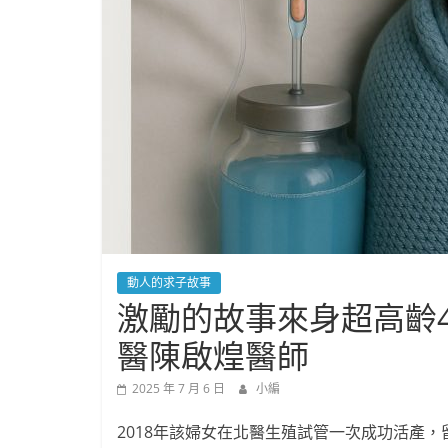
動人的求子故事
激勵的故事來身超高齡4
醫陳啟煌醫師
2025 年 7 月 6 日
小編
2018年該婦女在北醫生殖試管一次成功活產，