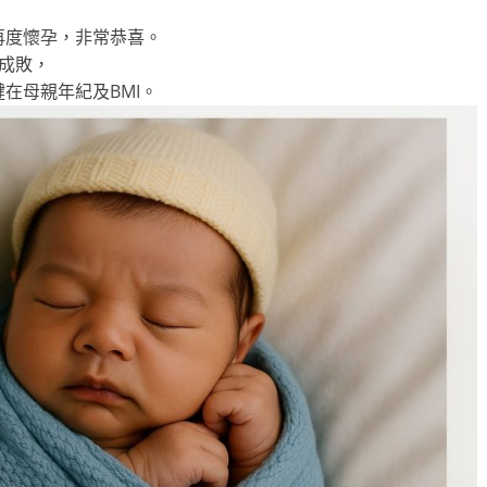
，
再度懷孕，非常恭喜。
成敗，
在母親年紀及BMI。