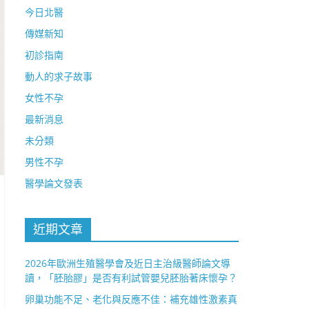
今日北醫
傳媒新知
初診指南
動人的求子故事
女性不孕
最新消息
未分類
男性不孕
醫學論文發表
近期文章
2026年歐洲生殖醫學會及近日主治級醫師論文導
讀，「胚胎膠」是否有利試管嬰兒胚胎著床懷孕？
卵巢功能不足、老化與反應不佳：補充雄性激素真