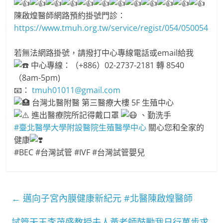
陳啟煌醫師網路預約掛號門診：
https://www.tmuh.org.tw/service/regist/054/050054
若無法網路掛號，請撥打中心專線電話或email給我
中心專線：（+886）02-2737-2181 轉 8540
（8am-5pm)
📧：
tmuh01011@gmail.com
台灣北醫附醫 第三醫療大樓 5F 生殖中心
進出醫療院所記得戴口罩
、勤洗手
#臺北醫學大學附設醫院生殖醫學中心
關心您和全家的
健康
#BEC #台灣試管 #IVF #台灣試管嬰兒
←
邁向子宮內膜健康新紀元 #北醫陳啟煌醫師
試管天王李茂盛教授夫人黃老師鼓勵我日行萬步求