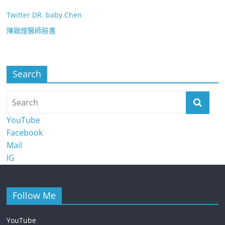
Twitter DR. baby Chen
陳啟煌醫師臉書
Search
YouTube
Facebook
Mail
IG
Follow Me
YouTube