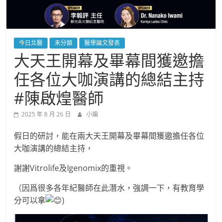
今日北醫
未分類
醫學論文發表
大天王開幕及畢幕間獲邀擔
任各位大咖演講的總結主持
#陳啟煌醫師
2025 年 8 月 26 日
小編
假日的研討，能在兩大天王開幕及畢幕間獲邀擔任各位
大咖演講的總結主持，
謝謝Vitrolife及Igenomix的重視。
（因爲很多各年紀醫師在此潛水，強調一下，有教育學
分可以拿
)